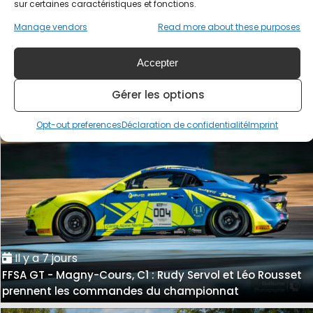
sur certaines caractéristiques et fonctions.
Manage vendors
Read more about these purposes
Il y a 7 jours
Finlande, ES18 : Pajari en route vers un deuxième succès
Accepter
de rang ?
Gérer les options
Opt-out preferences
Déclaration de confidentialité
Imprint
Il y a 7 jours
FFSA GT - Magny-Cours, C1 : Rudy Servol et Léo Rousset
prennent les commandes du championnat