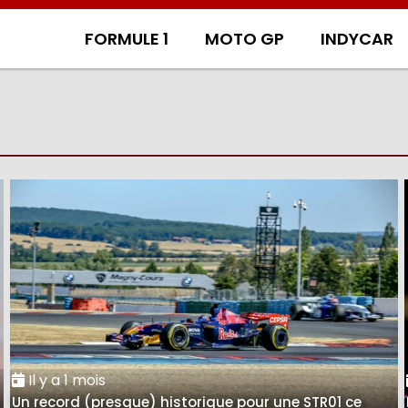
FORMULE 1
MOTO GP
INDYCAR
Il y a 1 mois
Un record (presque) historique pour une STR01 ce