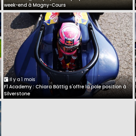
week-end à Magny-Cours
Il y a 1 mois
F1 Academy : Chiara Bättig s'offre la pole position à
Silverstone