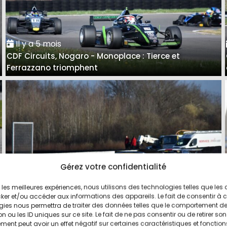
Il y a 5 mois
CDF Circuits, Nogaro - Monoplace : Tierce et
Ferrazzano triomphent
Gérez votre confidentialité
ir les meilleures expériences, nous utilisons des technologies telles que les
Il y a 5 mois
ker et/ou accéder aux informations des appareils. Le fait de consentir à 
CDF Circuits - Nogaro, Berline/GT B : Roland Chotard,
gies nous permettra de traiter des données telles que le comportement d
n ou les ID uniques sur ce site. Le fait de ne pas consentir ou de retirer son
en habitué
ent peut avoir un effet négatif sur certaines caractéristiques et fonction