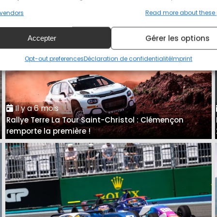
vendors
Read more about these
Gérer les options
Accepter
Opt-out preferences
Déclaration de confidentialité
Imprint
Il y a 6 mois
Rallye Terre La Tour Saint-Christol : Clémençon
remporte la première !