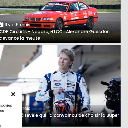
Il y a 5 mois
CDF Circuits - Nogaro, HTCC : Alexandre Guesdon
devance la meute
 cookies
Il y a 5 mois
ces
Rovanperä révèle qui l'a convaincu de choisir la Super
e
Formula
s.