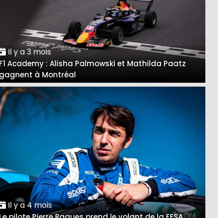
Il y a 3 mois
F1 Academy : Alisha Palmowski et Mathilda Paatz
gagnent à Montréal
Il y a 4 mois
Le pilote Pierre Ragues prend le volant de la FFSA