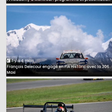
Il y a 4 mois
François Delecour engagé en FIA Historic avec la 306
Maxi