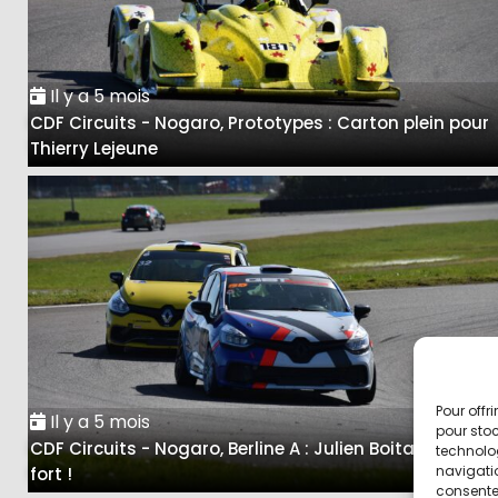
Il y a 5 mois
CDF Circuits - Nogaro, Prototypes : Carton plein pour
Thierry Lejeune
Pour offr
Il y a 5 mois
pour stoc
CDF Circuits - Nogaro, Berline A : Julien Boitard, trop
technolo
navigatio
fort !
consentem