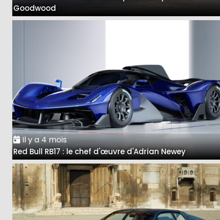
Goodwood
Il y a 4 mois
Red Bull RB17 : le chef d'œuvre d'Adrian Newey