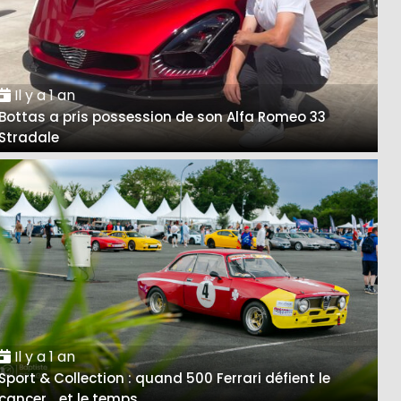
Il y a 1 an
Bottas a pris possession de son Alfa Romeo 33
Stradale
Il y a 1 an
Sport & Collection : quand 500 Ferrari défient le
cancer… et le temps