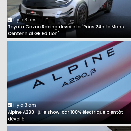
Il y a 3 ans
Toyota Gazoo Racing dévoile la "Prius 24h Le Mans
Centennial GR Edition"
Il y a 3 ans
Alpine A290_β, le show-car 100% électrique bientôt
dévoilé