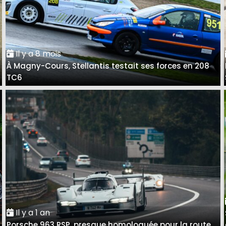
Il y a 8 mois
À Magny-Cours, Stellantis testait ses forces en 208
TC6
Il y a 1 an
Porsche 963 RSP, presque homologuée pour la route