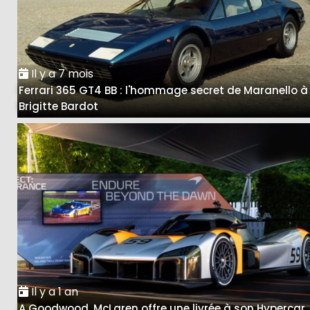
Il y a 7 mois
Ferrari 365 GT4 BB : l'hommage secret de Maranello à
Brigitte Bardot
Il y a 1 an
A Goodwood, McLaren offre une livrée à son Hypercar