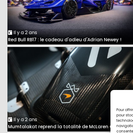
Il y a 2 ans
Red Bull RB17 : le cadeau d'adieu d'Adrian Newey !
Pour offr
pour stoc
Il y a 2 ans
technolo
navigatio
Mumtalakat reprend la totalité de McLaren Group
consentem