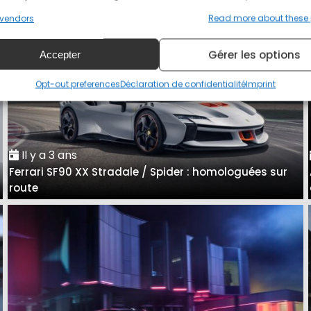
vendors
Read more about these
Gérer les options
Accepter
Opt-out preferences
Déclaration de confidentialité
Imprint
Il y a 3 ans
Ferrari SF90 XX Stradale / Spider : homologuées sur
e
route