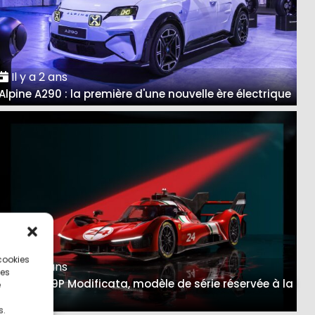
Il y a 2 ans
Alpine A290 : la première d'une nouvelle ère électrique
 cookies
Il y a 3 ans
ces
Ferrari 499P Modificata, modèle de série réservée à la
e
piste
s.