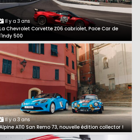
Il y a 3 ans
La Chevrolet Corvette Z06 cabriolet, Pace Car de
l'Indy 500
Il y a 3 ans
Alpine A110 San Remo 73, nouvelle édition collector !