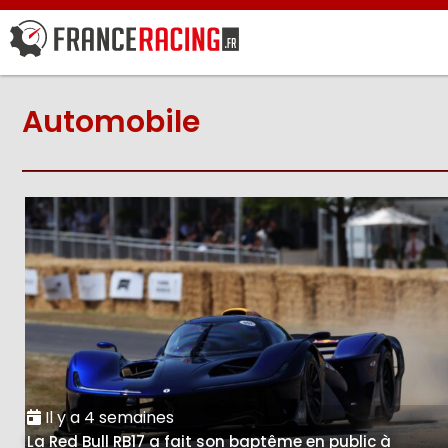
Automobile
Il y a 4 semaines
La Red Bull RB17 a fait son baptême en public à