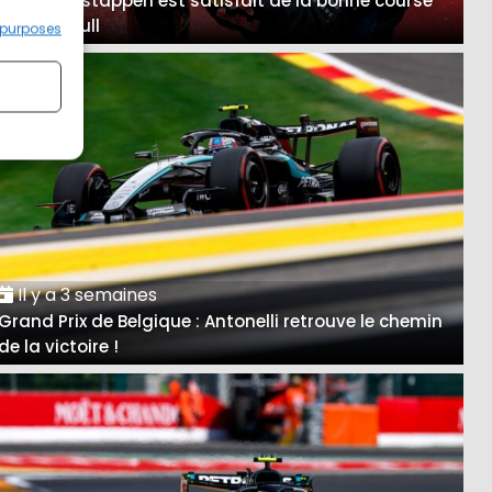
A Spa, Verstappen est satisfait de la bonne course
des Red Bull
 purposes
Il y a 3 semaines
Grand Prix de Belgique : Antonelli retrouve le chemin
de la victoire !