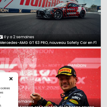
Il y a 2 semaines
Mercedes-AMG GT 63 PRO, nouveau Safety Car en F1
 cookies
ces
e
Il y a 3 semaines
s.