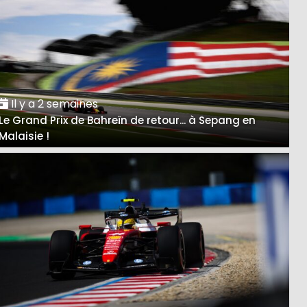
Il y a 2 semaines
Le Grand Prix de Bahreïn de retour... à Sepang en
Malaisie !