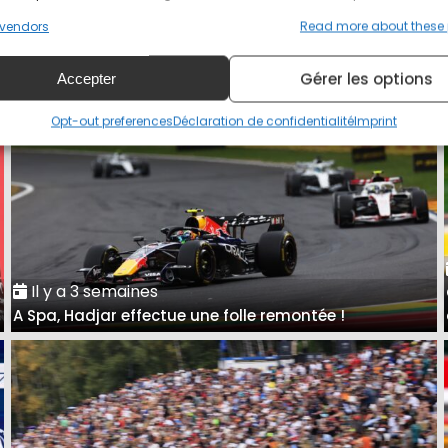
Grand Prix de Hongrie : présentation et horaires
vendors
Read more about these
Gérer les options
Accepter
Opt-out preferences
Déclaration de confidentialité
Imprint
Il y a 3 semaines
A Spa, Hadjar effectue une folle remontée !