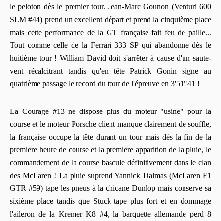
le peloton dès le premier tour. Jean-Marc Gounon (Venturi 600
SLM #44) prend un excellent départ et prend la cinquième place
mais cette performance de la GT française fait feu de paille...
Tout comme celle de la Ferrari 333 SP qui abandonne dès le
huitième tour ! William David doit s'arrêter à cause d'un saute-
vent récalcitrant tandis qu'en tête Patrick Gonin signe au
quatrième passage le record du tour de l'épreuve en 3'51"41 !
La Courage #13 ne dispose plus du moteur "usine" pour la
course et le moteur Porsche client manque clairement de souffle,
la française occupe la tête durant un tour mais dès la fin de la
première heure de course et la première apparition de la pluie, le
commandement de la course bascule définitivement dans le clan
des McLaren ! La pluie suprend Yannick Dalmas (McLaren F1
GTR #59) tape les pneus à la chicane Dunlop mais conserve sa
sixième place tandis que Stuck tape plus fort et en dommage
l'aileron de la Kremer K8 #4, la barquette allemande perd 8