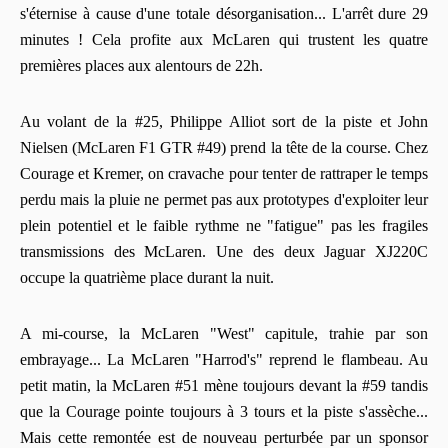
s'éternise à cause d'une totale désorganisation... L'arrêt dure 29
minutes ! Cela profite aux McLaren qui trustent les quatre
premières places aux alentours de 22h.
Au volant de la #25, Philippe Alliot sort de la piste et John
Nielsen (McLaren F1 GTR #49) prend la tête de la course. Chez
Courage et Kremer, on cravache pour tenter de rattraper le temps
perdu mais la pluie ne permet pas aux prototypes d'exploiter leur
plein potentiel et le faible rythme ne "fatigue" pas les fragiles
transmissions des McLaren. Une des deux Jaguar XJ220C
occupe la quatrième place durant la nuit.
A mi-course, la McLaren "West" capitule, trahie par son
embrayage... La McLaren "Harrod's" reprend le flambeau. Au
petit matin, la McLaren #51 mène toujours devant la #59 tandis
que la Courage pointe toujours à 3 tours et la piste s'assèche...
Mais cette remontée est de nouveau perturbée par un sponsor