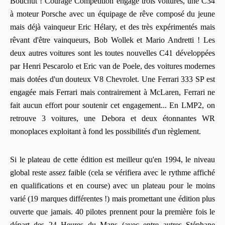
Bouchut ! Courage Compétition engage trois voitures, une C34
à moteur Porsche avec un équipage de rêve composé du jeune
mais déjà vainqueur Eric Hélary, et des très expérimentés mais
rêvant d'être vainqueurs, Bob Wollek et Mario Andretti ! Les
deux autres voitures sont les toutes nouvelles C41 développées
par Henri Pescarolo et Eric van de Poele, des voitures modernes
mais dotées d'un douteux V8 Chevrolet. Une Ferrari 333 SP est
engagée mais Ferrari mais contrairement à McLaren, Ferrari ne
fait aucun effort pour soutenir cet engagement... En LMP2, on
retrouve 3 voitures, une Debora et deux étonnantes WR
monoplaces exploitant à fond les possibilités d'un règlement.
Si le plateau de cette édition est meilleur qu'en 1994, le niveau
global reste assez faible (cela se vérifiera avec le rythme affiché
en qualifications et en course) avec un plateau pour le moins
varié (19 marques différentes !) mais promettant une édition plus
ouverte que jamais. 40 pilotes prennent pour la première fois le
départ des 24 Heures du Mans (avec entre autres Stéphane