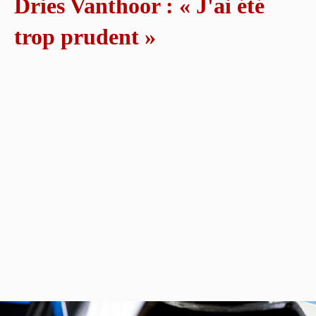
Dries Vanthoor : « J'ai été
trop prudent »