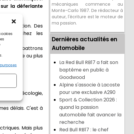
mécaniques commence au
sur la déferlante
Monte-Carlo 1987. De rédacteur à
auteur, l'écriture est le moteur de
ma passion.
ctrification. Des
escence chez les
 cookies
Dernières actualités en
ces
e
Automobile
us n'en débattrons
n de roulage ou plus
s.
La Red Bull RB17 a fait son
 purposes
baptême en public à
Goodwood
Alpine s'associe à Lacoste
pour une exclusive A290
stre de l'écologie,
Sport & Collection 2026 :
quand la passion
es délais. C'est à
automobile fait avancer la
recherche
triques. Mais plus
Red Bull RB17 : le chef