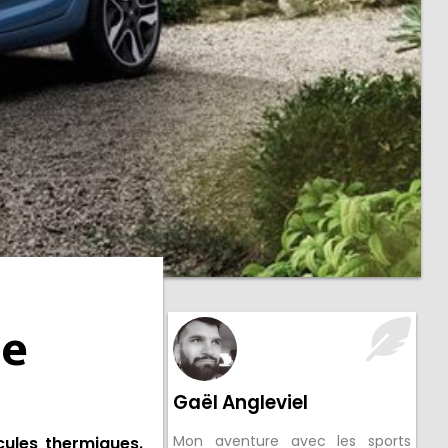
t
ue
Gaël Angleviel
Mon aventure avec les sports
cules thermiques.