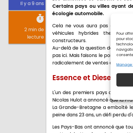
Il y a 9 ans
Certains pays ou villes ayant d
écologie automobile.
Cela ne vous aura pas échappé q
2 min de
véhicules hybrides thermique-é
Pour offr
lecture
pour stoc
constructeurs.
technolo
Au-delà de la question de la réel
navigatio
pas ici. Mais faisons le point sur l
consentem
radicalement de ventes de véhicul
Manage 
Essence et Diesel, c'est
L'un des premiers pays ayant fait 
Nicolas Hulot a annoncé que la Fr
La Grande-Bretagne a emboîté le p
peine dans 23 ans, un défi perdu d'
Les Pays-Bas ont annoncé que tous 