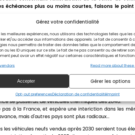
es échéances plus ou moins courtes, faisons le point 
Gérez votre confidentialité
ue le marché automobile subit une mutation vers l'éle
lectrique à totalement électriques, c'est l'efferv
ir les meilleures expériences, nous utilisons des technologies telles que les
ker et/ou accéder aux informations des appareils. Le fait de consentir à 
gies nous permettra de traiter des données telles que le comportement d
le écologie et de ces nouvelles normes de propulsion, no
n ou les ID uniques sur ce site. Le fait de ne pas consentir ou de retirer son
es pays et villes ayant déjà acté une décision d'interdictio
ent peut avoir un effet négatif sur certaines caractéristiques et fonction
es thermiques.
vendors
Read more about these
 fini
Gérer les options
Accepter
l'annonce d'une telle bombe, c'est la France. Notre Mini
Opt-out preferences
Déclaration de confidentialité
Imprint
ance se passerait de véhicules thermiques dès 2040.
as à la France, et espère une interiction dans les mêm
avance, mais d'autres pays sont plus radicaux...
les véhicules neufs vendus après 2030 seraient tous élec