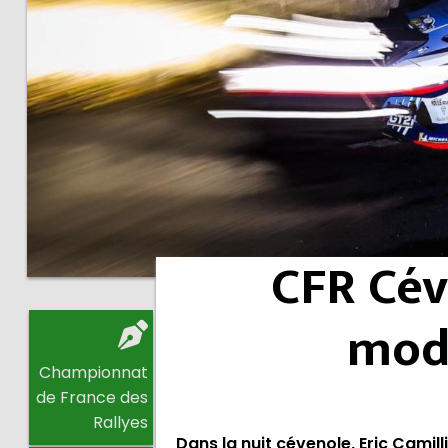
CFR Cév
mode
Championnat
de France des
Rallyes
Dans la nuit cévenole, Eric Camil