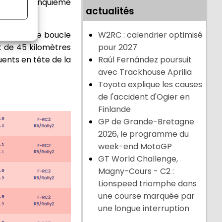
ente en cinquième
actualités
es avec une boucle
W2RC : calendrier optimisé
t de 45 kilomètres
pour 2027
ents en tête de la
Raúl Fernández poursuit
avec Trackhouse Aprilia
Toyota explique les causes
de l'accident d'Ogier en
Finlande
GP de Grande-Bretagne
2026, le programme du
week-end MotoGP
GT World Challenge,
Magny-Cours - C2 :
Lionspeed triomphe dans
une course marquée par
une longue interruption