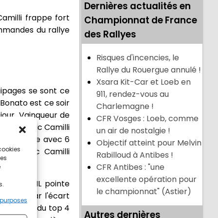
Dernières actualités en
amilli frappe fort
Championnat de France
ommandes du rallye
des Rallyes
Risques d'incencies, le
Rallye du Rouergue annulé !
Xsara Kit-Car et Loeb en
uipages se sont ce
911, rendez-vous au
Bonato est ce soir
Charlemagne !
jour. Vainqueur de
CFR Vosges : Loeb, comme
 c'est Eric Camilli
un air de nostalgie !
il remporte avec 6
Objectif atteint pour Melvin
 cookies
tre, Eric Camilli
Rabilloud à Antibes !
ces
CFR Antibes : "une
e
excellente opération pour
 pilote CHL pointe
s.
le championnat" (Astier)
 d'air car l'écart
 purposes
s au-delà du top 4
Autres dernières