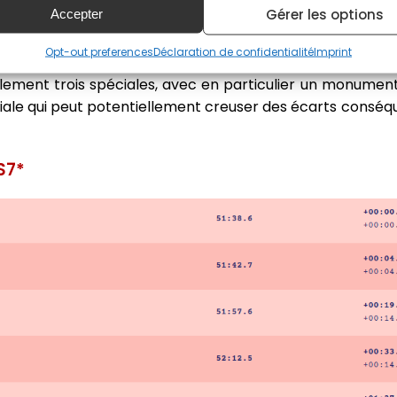
c Raphaël Astier à son tour au-delà de la minute tr
Gérer les options
Accepter
Opt-out preferences
Déclaration de confidentialité
Imprint
aquer au plus gros morceau de ce Critérium des Cévenn
lement trois spéciales, avec en particulier un monumen
iale qui peut potentiellement creuser des écarts conséqu
S7*