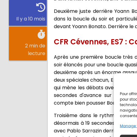
Deuxième juste derrière Yoann Bo
dans la boucle du soir et particu
Il y a 10 mois
devant Yoann Bonato. Derrière le d
CFR Cévennes, ES7 : Ca
2 min de
lecture
Après une première boucle très di
soir élancés pour une boucle quas
deuxième après un énorme assaut d
deux spéciales chacun, Eric Camill
qui mène les débats avec 4,1 sec
Pour offr
secondes d'avance sur Yoann Bo
pour stoc
compte bien pousser Bonato à la f
technolo
navigatio
Troisième dans le rythme cette a
consentem
désormais à 19 secondes de la têt
Manage 
avec Pablo Sarrazin derrière est 