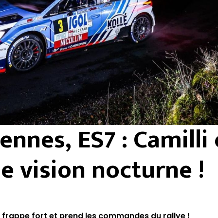
ennes, ES7 : Camilli
 vision nocturne !
li frappe fort et prend les commandes du rallye !