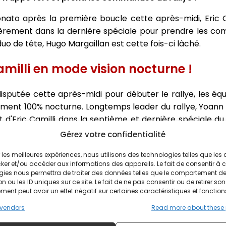
nato après la première boucle cette après-midi, Eric C
lièrement dans la dernière spéciale pour prendre les c
uo de tête, Hugo Margaillan est cette fois-ci lâché.
milli en mode vision nocturne !
sputée cette après-midi pour débuter le rallye, les éq
iment 100% nocturne. Longtemps leader du rallye, Yoann 
'Eric Camilli dans la septième et dernière spéciale du 
i et Yoann Bonato se rendent coup pour coup, mais ce soir,
Gérez votre confidentialité
ondes d'avance, grâce à un chrono canon dans l'ES7 qu'
ir les meilleures expériences, nous utilisons des technologies telles que les
nato ! Encore mathématiquement en course pour le ti
ker et/ou accéder aux informations des appareils. Le fait de consentir à 
aute pour encore avoir une chance au Rallye du Var.
gies nous permettra de traiter des données telles que le comportement d
n ou les ID uniques sur ce site. Le fait de ne pas consentir ou de retirer son
près-midi, Hugo Margaillan lâche du terrain puisque le
ent peut avoir un effet négatif sur certaines caractéristiques et fonction
e de course, mais Margaillan se donne également un peu
vendors
Read more about these
désormais plus grand. Comme cette après-midi, les écart