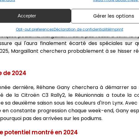
le rythme et les podiums
Gérer les options
Accepter
cie et longtemps sur la touche à cause d'une mauvaise bl
gaillan aura vécu une saison difficile au volant de la Hyun
Opt-out preferences
Déclaration de confidentialité
Imprint
elques podiums, Margaillan n'aura pas réussi à tenir le 
sure qui l'aura finalement écarté des spéciales sur q
2025, Margaillant cherchera probablement à se hisser ré
e de 2024
'année dernière, Réhane Gany cherchera à démarrer sa 
é de la Citroën C3 Rally2, le Réunionnais a toute la 
sa deuxième saison sous les couleurs d'Iron Lynx. Avec 
e en constante progression chaque week-end, Gany espè
 pourquoi pas des arrivées sur les podiums.
e potentiel montré en 2024