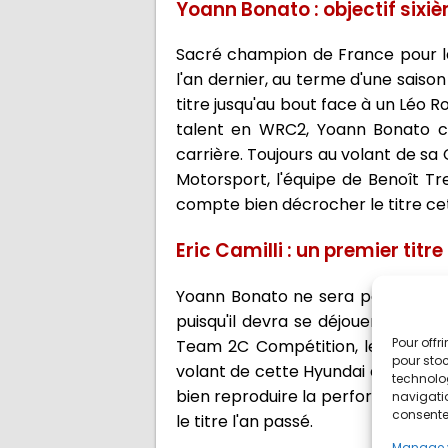
Yoann Bonato : objectif six
Sacré champion de France pour la 
l'an dernier, au terme d'une saiso
titre jusqu'au bout face à un Léo R
talent en WRC2, Yoann Bonato co
carrière. Toujours au volant de sa
Motorsport, l'équipe de Benoît Tr
compte bien décrocher le titre cet
Eric Camilli : un premier titre
Yoann Bonato ne sera pas seul en 2
puisqu'il devra se déjouer d'Éric 
Pour offr
Team 2C Compétition, le Niçois re
pour stoc
volant de cette Hyundai et qui co
technolo
bien reproduire la performance en
navigatio
consentem
le titre l'an passé.
Manage 