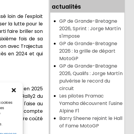
actualités
 loin de l'exploit
GP de Grande-Bretagne
er la lutte pour le
2026, Sprint : Jorge Martín
i faire briller son
s'impose
ixième fois de sa
GP de Grande-Bretagne
son avec Trajectus
2026 : la grille de départ
cès en 2024 et qui
MotoGP
GP de Grande-Bretagne
2026, Qualifs : Jorge Martín
pulvérise le record du
circuit
ort à faire en 2025
Les pilotes Pramac
 la i20 N Rally2 du
 cookies
Yamaha découvrent l'usine
t très à l'aise au
ces
Alpine F1
24, Camilli compte
e
Barry Sheene rejoint le Hall
nt peut-être coûté
s.
of Fame MotoGP
 purposes