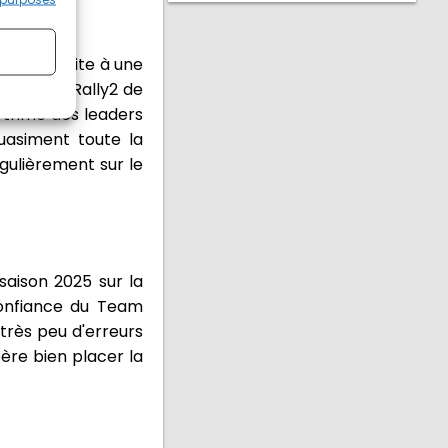
essure suite à une
dai i20 N Rally2 de
rythme des leaders
uasiment toute la
gulièrement sur le
saison 2025 sur la
confiance du Team
très peu d'erreurs
re bien placer la