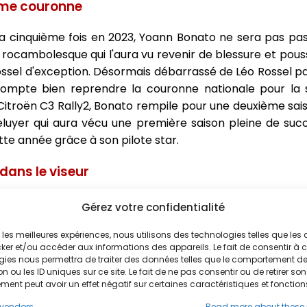
ième couronne
cinquième fois en 2023, Yoann Bonato ne sera pas passé
n rocambolesque qui l'aura vu revenir de blessure et pouss
ossel d'exception. Désormais débarrassé de Léo Rossel part
mpte bien reprendre la couronne nationale pour la s
 Citroën C3 Rally2, Bonato rempile pour une deuxième sai
eluyer qui aura vécu une première saison pleine de suc
te année grâce à son pilote star.
 dans le viseur
025. Si Léo Rossel n'est plus là, l'Isérois aura encore f
Gérez votre confidentialité
Camilli. Auteur d'une saison 2024 redoutable au volant de
ir les meilleures expériences, nous utilisons des technologies telles que les
mpile pour une deuxième saison, signe d'un pilote qui es
ker et/ou accéder aux informations des appareils. Le fait de consentir à 
mpte bien concrétiser en 2025. Avec deux victoires en 20
gies nous permettra de traiter des données telles que le comportement d
 2025 tout en évitant de commettre les erreurs qui lui o
n ou les ID uniques sur ce site. Le fait de ne pas consentir ou de retirer son
ent peut avoir un effet négatif sur certaines caractéristiques et fonction
vendors
Read more about these