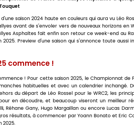
 Touquet
d'une saison 2024 haute en couleurs qui aura vu Léo Ro
lyes avant de s'envoler vers de nouveaux horizons en 
yes Asphaltes fait enfin son retour ce week-end au Ral
2025. Preview d'une saison qui s'annonce toute aussi i
025 commence !
mmence ! Pour cette saison 2025, le Championnat de F
manches habituelles et avec un calendrier inchangé. D
dehors du départ de Léo Rossel pour le WRC2, les princi
pour en découdre, et beaucoup viseront un meilleur ré
lli, Réhane Gany, Hugo Margaillan ou encore Lucas Darm
gros résultats, à commencer par Yoann Bonato et Eric Cam
n 2025.