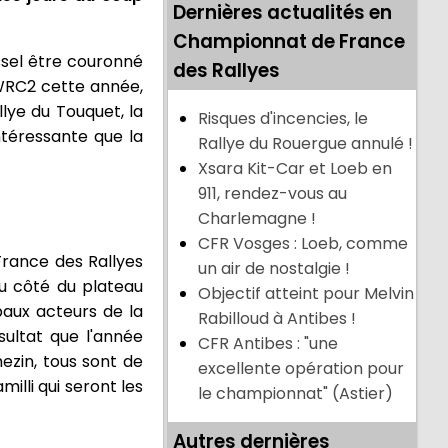
Dernières actualités en
Championnat de France
ssel être couronné
des Rallyes
WRC2 cette année,
lye du Touquet, la
Risques d'incencies, le
ntéressante que la
Rallye du Rouergue annulé !
Xsara Kit-Car et Loeb en
911, rendez-vous au
Charlemagne !
CFR Vosges : Loeb, comme
rance des Rallyes
un air de nostalgie !
u côté du plateau
Objectif atteint pour Melvin
paux acteurs de la
Rabilloud à Antibes !
sultat que l'année
CFR Antibes : "une
ezin, tous sont de
excellente opération pour
illi qui seront les
le championnat" (Astier)
Autres dernières