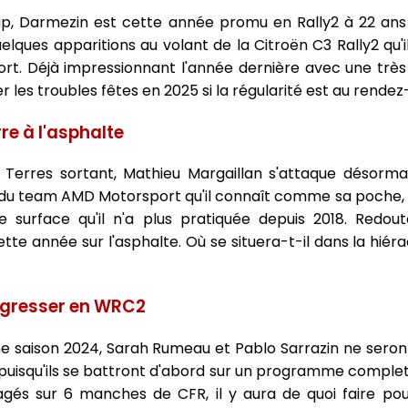
 Cup, Darmezin est cette année promu en Rally2 à 22 an
quelques apparitions au volant de la Citroën C3 Rally2 qu'
rt. Déjà impressionnant l'année dernière avec une très
r les troubles fêtes en 2025 si la régularité est au rendez
re à l'asphalte
erres sortant, Mathieu Margaillan s'attaque désormais
2 du team AMD Motorsport qu'il connaît comme sa poche,
e surface qu'il n'a plus pratiquée depuis 2018. Redout
tte année sur l'asphalte. Où se situera-t-il dans la hiérac
ogresser en WRC2
ne saison 2024, Sarah Rumeau et Pablo Sarrazin ne sero
puisqu'ils se battront d'abord sur un programme compl
és sur 6 manches de CFR, il y aura de quoi faire pour