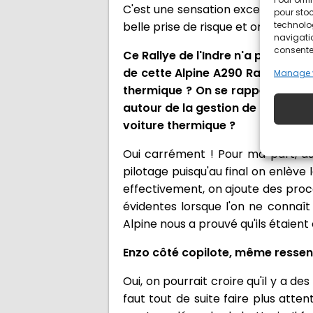
C'est une sensation exceptionnelle,
pour stoc
technolo
belle prise de risque et on est ré
navigatio
consentem
Ce Rallye de l'Indre n'a pas été 
de cette Alpine A290 Rallye. Sur 
Manage 
thermique ? On se rappelle notam
autour de la gestion de la batteri
voiture thermique ?
Oui carrément ! Pour ma part, au 
pilotage puisqu'au final on enlève
effectivement, on ajoute des proc
évidentes lorsque l'on ne connaî
Alpine nous a prouvé qu'ils étaient
Enzo côté copilote, même ressenti
Oui, on pourrait croire qu'il y a d
faut tout de suite faire plus atten