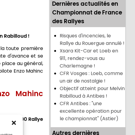
Dernières actualités en
Championnat de France
des Rallyes
Risques d'incencies, le
n Rabilloud !
Rallye du Rouergue annulé !
 la toute première
Xsara Kit-Car et Loeb en
ute d'avance et se
911, rendez-vous au
 place au général,
Charlemagne !
opilote Enzo Mahinc
CFR Vosges : Loeb, comme
un air de nostalgie !
Objectif atteint pour Melvin
nzo Mahinc
Rabilloud à Antibes !
CFR Antibes : "une
excellente opération pour
le championnat" (Astier)
rophée A290 Rallye
Autres dernières
 cookies