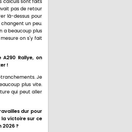
s calculs sont faits
avait pas de retour
rer là-dessus pour
i changent un peu.
on a beaucoup plus
 mesure on s'y fait
e A290 Rallye, on
er !
 retranchements. Je
beaucoup plus vite.
ture qui peut aller
ravailles dur pour
 la victoire sur ce
n 2026 ?