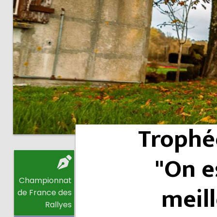
Trophée
"On e
Championnat
meil
de France des
Rallyes