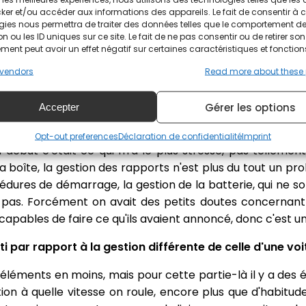
 on savait pas trop à quoi s'attendre en venant ici. C'étai
ker et/ou accéder aux informations des appareils. Le fait de consentir à 
gies nous permettra de traiter des données telles que le comportement d
compensé de la meilleure des manières, je pense.
n ou les ID uniques sur ce site. Le fait de ne pas consentir ou de retirer son
ent peut avoir un effet négatif sur certaines caractéristiques et fonction
si facile que ça avec des conditions compliquées en plu
la technicité, est-ce qu'il y a plus de choses à gérer q
vendors
Read more about these
ment du briefing pilote vendredi soir avec tous les p
e en liaison. Est-ce que c'était plus stressant à gérer q
Gérer les options
Accepter
Opt-out preferences
Déclaration de confidentialité
Imprint
début c'était ce qui m'a le plus stressé, pas tellemen
 la boîte, la gestion des rapports n'est plus du tout un p
édures de démarrage, la gestion de la batterie, qui ne s
t pas. Forcément on avait des petits doutes concernant
 capables de faire ce qu'ils avaient annoncé, donc c'est 
 par rapport à la gestion différente de celle d'une vo
es éléments en moins, mais pour cette partie-là il y a des é
tion à quelle vitesse on roule, encore plus que d'habitude