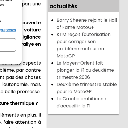
t un gros pari, une
ces
actualités
e
Barry Sheene rejoint le Hall
s.
s de la découverte
of Fame MotoGP
u'avec une voiture
 purposes
KTM reçoit l'autorisation
oints de vigilance
pour corriger son
ue sur un rallye en
problème moteur en
MotoGP
t dans les aspects
Le Moyen-Orient fait
roblème, par contre
plonger la F1 au deuxième
ont pas des choses
trimestre 2026
 l'autonomie, mais
Deuxième trimestre stable
une belle promesse.
pour le MotoGP
La Croatie ambitionne
iture thermique ?
d'accueillir la F1
léments en plus. Il
, faire attention à