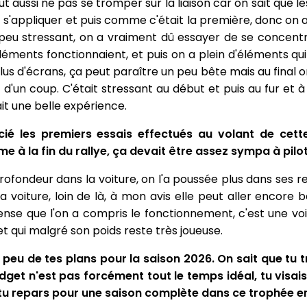
ut aussi ne pas se tromper sur la liaison car on sait que le
ut s'appliquer et puis comme c'était la première, donc on 
n peu stressant, on a vraiment dû essayer de se concent
éments fonctionnaient, et puis on a plein d'éléments qu
us d'écrans, ça peut paraître un peu bête mais au final 
 d'un coup. C'était stressant au début et puis au fur et à
it une belle expérience.
cié les premiers essais effectués au volant de cett
e à la fin du rallye, ça devait être assez sympa à pilot
 profondeur dans la voiture, on l'a poussée plus dans ses
la voiture, loin de là, à mon avis elle peut aller encore 
pense que l'on a compris le fonctionnement, c'est une voi
 et qui malgré son poids reste très joueuse.
 peu de tes plans pour la saison 2026. On sait que tu t
udget n'est pas forcément tout le temps idéal, tu visais
 tu repars pour une saison complète dans ce trophée e