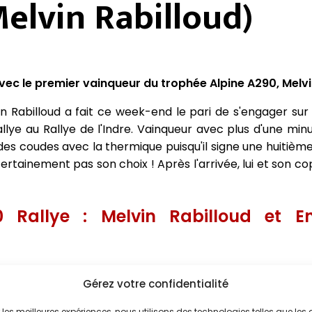
Melvin Rabilloud)
avec le premier vainqueur du trophée Alpine A290, Melvi
in Rabilloud a fait ce week-end le pari de s'engager sur
llye au Rallye de l'Indre. Vainqueur avec plus d'une min
s coudes avec la thermique puisqu'il signe une huitième
certainement pas son choix ! Après l'arrivée, lui et son c
0 Rallye : Melvin Rabilloud et E
tations pour cette belle victoire sur ce tout premier T
Gérez votre confidentialité
ictoire ?
ir les meilleures expériences, nous utilisons des technologies telles que les