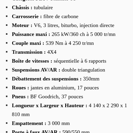
Châssis :
tubulaire
Carrosserie :
fibre de carbone
Moteur :
V6, 3 litres, biturbo, injection directe
Puissance maxi :
265 kW/360 ch à 5 000 tr/mn
Couple maxi :
539 Nm à 4 250 tr/mn
Transmission :
4X4
Boîte de vitesses :
séquentielle à 6 rapports
Suspensions AV/AR :
double triangulation
Débattement des suspensions :
350mm
Roues :
jantes en aluminium, 17 pouces
Pneus :
BF Goodrich, 37 pouces
Longueur x Largeur x Hauteur :
4 140 x 2 290 x 1
810 mm
Empattement :
3 000 mm
Porte à faux AV/AR :
590/550 mm