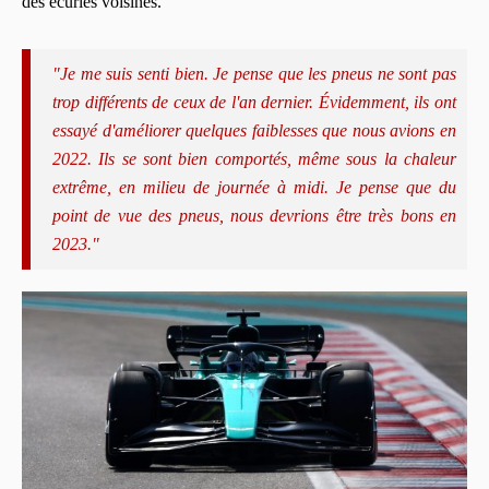
des écuries voisines.
"Je me suis senti bien. Je pense que les pneus ne sont pas
trop différents de ceux de l'an dernier. Évidemment, ils ont
essayé d'améliorer quelques faiblesses que nous avions en
2022. Ils se sont bien comportés, même sous la chaleur
extrême, en milieu de journée à midi. Je pense que du
point de vue des pneus, nous devrions être très bons en
2023."