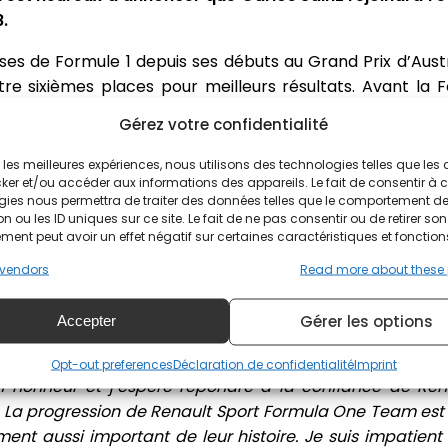
8.
ses de Formule 1 depuis ses débuts au Grand Prix d’Austra
re sixièmes places pour meilleurs résultats. Avant la F
ies en 2014, ainsi que la Formula Renault 2.0 NEC en 2011.
Gérez votre confidentialité
s prometteur. Il est dans notre radar depuis un ce
ès dans les formules de promotion Renault. C’est très
ir les meilleures expériences, nous utilisons des technologies telles que les
ker et/ou accéder aux informations des appareils. Le fait de consentir à 
arlos pour 2018. C’est un choix en phase avec notre p
gies nous permettra de traiter des données telles que le comportement d
iment que Nico et Carlos seront complémentaires, sur 
n ou les ID uniques sur ce site. Le fait de ne pas consentir ou de retirer son
 nous aider à progresser dans la hiérarchie. Je voudrai
ent peut avoir un effet négatif sur certaines caractéristiques et fonction
dant cette période. Nous devons aussi remercier Jolyo
vendors
Read more about these
ses efforts ces deux dernières saisons. C’est un pilote 
ite de sa carrière
'', déclare Cyril Abiteboul, Directeur
Gérer les options
Accepter
e Renault Sport Formula One Team. Être pilote de Formu
Opt-out preferences
Déclaration de confidentialité
Imprint
 un honneur et j’espère répondre à la confiance de Re
. La progression de Renault Sport Formula One Team est
ment aussi important de leur histoire. Je suis impatient