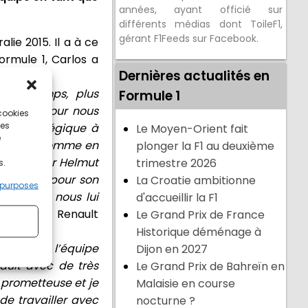
années, ayant officié sur
différents médias dont ToileF1,
gérant F1Feeds sur Facebook.
lie 2015. Il a à ce
ormule 1, Carlos a
Dernières actualités en
rtain temps, plus
Formule 1
 positif pour nous
 cookies
ces
lan stratégique à
Le Moyen-Orient fait
e
la piste comme en
plonger la F1 au deuxième
s remercier Helmut
trimestre 2026
s.
n Palmer pour son
La Croatie ambitionne
 purposes
dévoué et nous lui
d'accueillir la F1
 Général de Renault
Le Grand Prix de France
Historique déménage à
le 1 pour l’équipe
Dijon en 2027
nault avec de très
Le Grand Prix de Bahreïn en
 prometteuse et je
Malaisie en course
 de travailler avec
nocturne ?