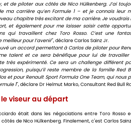
y, et de piloter aux côtés de Nico Hülkenberg.
J’ai touj
e ma carrière qu’en Formule 1 – et je connais leur mo
veau chapitre très excitant de ma carrière. Je voudrais 
rt, et également pour me laisser saisir cette opportuni
ns qui travaillent chez Toro Rosso. C’est une fant
e meilleur pour l’avenir
'', déclare Carlos Sainz Jr.
uvé un accord permettant à Carlos de piloter pour Ren
e talent et ce sera bénéfique pour lui de travaille
ote très expérimenté. Ce sera un challenge différent p
ogression, puisqu’il reste membre de la famille Red Bu
rlos et pour Renault Sport Formula One Team, qui nous 
rmule 1
'', déclare Dr Helmut Marko, Consultant Red Bull 
le viseur au départ
icciardo était dans les négociations entre Toro Rosso e
ux côtés de Nico Hülkenberg. Finalement, c'est Carlos Sainz 