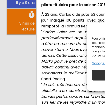
Il y a 9 ans
pilote titulaire pour la saison 201
À 23 ans, Carlos a disputé 53 cour
jour marqué 100 points, avec quat
3 min de
remporté la Formula Renault 3.5 Ser
lecture
"
Carlos Sainz est un pilote trè
particulièrement depuis ses succ
Pour offr
pour stoc
d’être en mesure de confirmer C
technolo
moyen-terme. Nous avons le sent
navigatio
dehors. Cette association devrait
consentem
Marko pour le prêt de Carlos pen
Manage 
travail continu avec l’équipe et 
souhaitons le meilleur pour la su
Sport Racing
"
Je suis très heureux de rejoindr
officielle d’un constructeur est
bonnes performances sur la piste
suis fier de les rejoindre à un mo