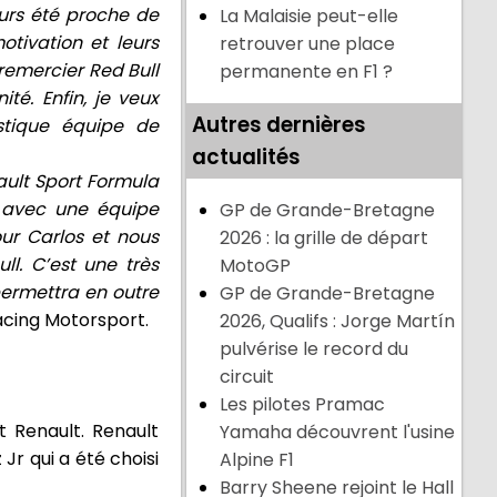
ours été proche de
La Malaisie peut-elle
tivation et leurs
retrouver une place
remercier Red Bull
permanente en F1 ?
té. Enfin, je veux
Autres dernières
astique équipe de
actualités
ault Sport Formula
r avec une équipe
GP de Grande-Bretagne
our Carlos et nous
2026 : la grille de départ
ll. C’est une très
MotoGP
permettra en outre
GP de Grande-Bretagne
Racing Motorsport.
2026, Qualifs : Jorge Martín
pulvérise le record du
circuit
Les pilotes Pramac
t Renault. Renault
Yamaha découvrent l'usine
Jr qui a été choisi
Alpine F1
Barry Sheene rejoint le Hall