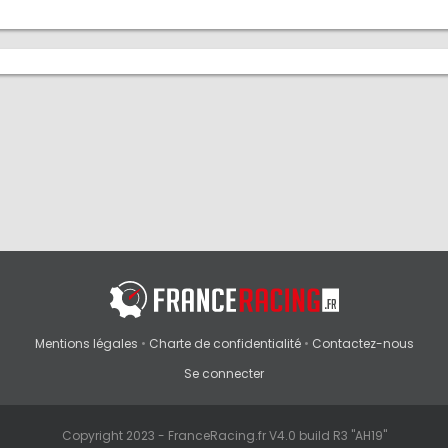
Mentions légales
•
Charte de confidentialité
•
Contactez-nous
Se connecter
Copyright 2023 - FranceRacing.fr V4.0 build R3 "AH19"