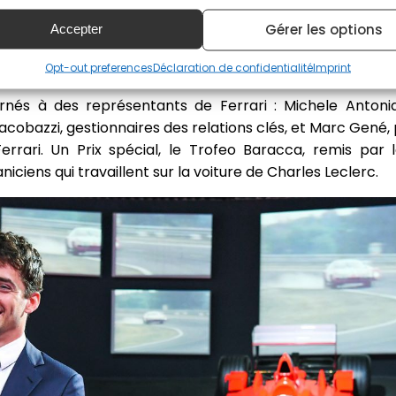
Gérer les options
Accepter
Bandini était Antonio Gionvinazzi, tandis que les autres
an Capelli, Michael Schumacher et Felipe Massa.
Opt-out preferences
Déclaration de confidentialité
Imprint
nés à des représentants de Ferrari : Michele Antoniaz
obazzi, gestionnaires des relations clés, et Marc Gené, p
rari. Un Prix spécial, le Trofeo Baracca, remis par l
iens qui travaillent sur la voiture de Charles Leclerc.