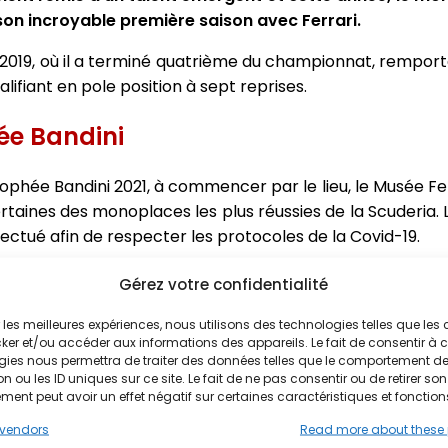
 son incroyable première saison avec Ferrari.
 2019, où il a terminé quatrième du championnat, remport
ualifiant en pole position à sept reprises.
hée Bandini
Trophée Bandini 2021, à commencer par le lieu, le Musée Fe
ertaines des monoplaces les plus réussies de la Scuderia
ffectué afin de respecter les protocoles de la Covid-19.
a mieux représentée dans la liste des lauréats de cette
Gérez votre confidentialité
ique réalisée par Goffredo Gaeta, représentant la voitur
ir les meilleures expériences, nous utilisons des technologies telles que les
a, a été attribué au pilote de la Scuderia Ferrari, Charles
ker et/ou accéder aux informations des appareils. Le fait de consentir à 
gies nous permettra de traiter des données telles que le comportement d
n ou les ID uniques sur ce site. Le fait de ne pas consentir ou de retirer son
evoir ce prix, qui depuis 1992 a compté sept champion
ent peut avoir un effet négatif sur certaines caractéristiques et fonction
ats", a déclaré Charles. "Espérons que c'est un bon pr
vendors
Read more about these
 la veille de son départ pour Silverstone.