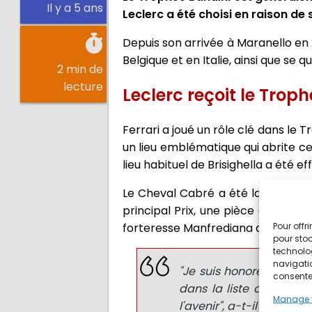
Il y a 5 ans
Leclerc a été choisi en raison de
Depuis son arrivée à Maranello en
Belgique et en Italie, ainsi que se q
2 min de
lecture
Leclerc reçoit le Trop
Ferrari a joué un rôle clé dans le 
un lieu emblématique qui abrite c
lieu habituel de Brisighella a été e
Le Cheval Cabré a été la marque l
principal Prix, une pièce en céram
Pour offr
forteresse Manfrediana de Brisighell
pour stoc
technolo
navigatio
"Je suis honoré de rec
consentem
dans la liste des lauré
Manage 
l'avenir", a-t-il ajouté à