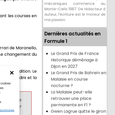
mécaniques commence au
Monte-Carlo 1987. De rédacteur à
auteur, l'écriture est le moteur de
ant les courses en
ma passion.
Dernières actualités en
Formule 1
rrari de Maranello,
Le Grand Prix de France
. Le changement du
Historique déménage à
Dijon en 2027
 27ème édition. Le
Le Grand Prix de Bahreïn en
e de Bandini et la
Malaisie en course
 cookies
 Leclerc.
nocturne ?
ces
La Malaisie peut-elle
e
retrouver une place
s du monde
s.
permanente en F1 ?
ésage pour
 purposes
Gwen Lagrue quitte le giron