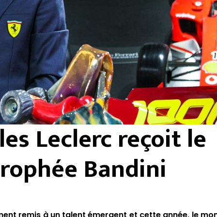
es Leclerc reçoit le
rophée Bandini
ment remis à un talent émergent et cette année, le m