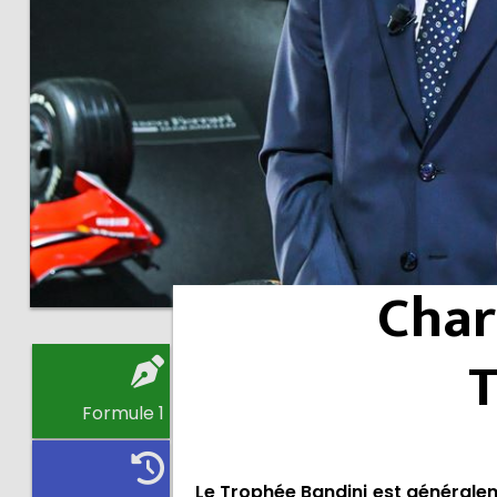
Charl
T
Formule 1
Le Trophée Bandini est générale