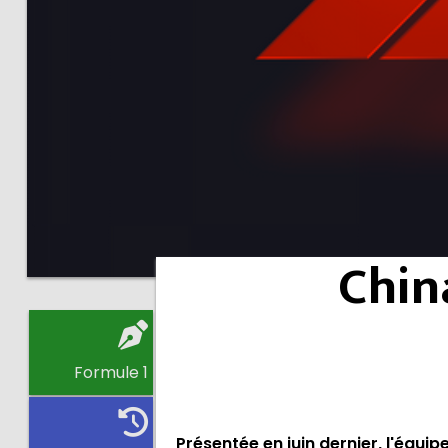
Chin
Formule 1
Présentée en juin dernier,
l'équip