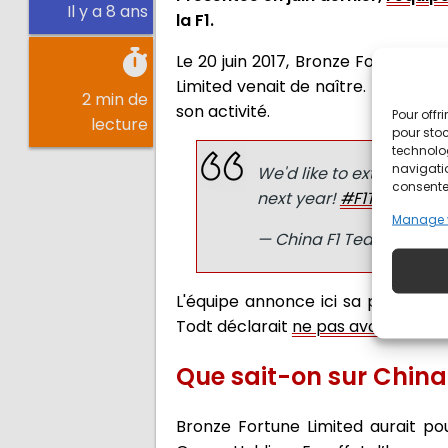
Il y a 8 ans
la F1.
Le 20 juin 2017, Bronze Fortune L
Limited venait de naître. Depuis le
2 min de
son activité.
Pour offr
lecture
pour stoc
technolo
navigatio
We'd like to extend our 
consentem
next year!
#F1Testing
Manage 
— China F1 Team (@Ch
L'équipe annonce ici sa présence 
Todt déclarait
ne pas avoir reçu 
Que sait-on sur China
Bronze Fortune Limited aurait pou