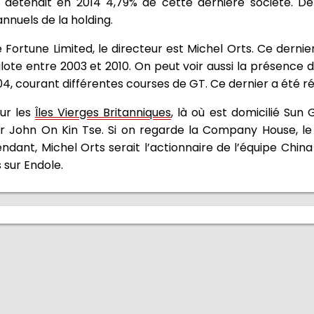
 détenait en 2014 4,79% de cette dernière société. Dep
nnuels de la holding.
e Fortune Limited, le directeur est Michel Orts. Ce dernie
 pilote entre 2003 et 2010. On peut voir aussi la présence
2004, courant différentes courses de GT. Ce dernier a été r
sur les
Îles Vierges Britanniques
, là où est domicilié Sun
r John On Kin Tse. Si on regarde la Company House, le 
dant, Michel Orts serait l’actionnaire de l’équipe China
 sur Endole.