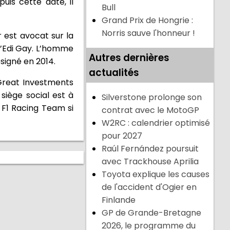
uis cette date, il
Bull
Grand Prix de Hongrie :
Norris sauve l'honneur !
r est avocat sur la
 d’Edi Gay. L’homme
Autres dernières
ésigné en 2014.
actualités
 Great Investments
siège social est à
Silverstone prolonge son
 F1 Racing Team si
contrat avec le MotoGP
W2RC : calendrier optimisé
pour 2027
Raúl Fernández poursuit
avec Trackhouse Aprilia
Toyota explique les causes
de l'accident d'Ogier en
Finlande
GP de Grande-Bretagne
2026, le programme du