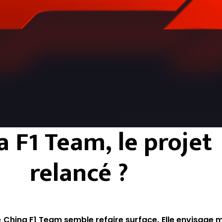
a F1 Team, le projet
relancé ?
e China F1 Team
semble refaire surface. Elle envisage 