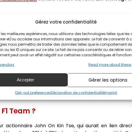
imited change de nom auprès des autorités anglaises. Ch
Gérez votre confidentialité
 27 juin 2017, silence radio. Huit mois plus tard, le compte
ir les meilleures expériences, nous utilisons des technologies telles que les
ker et/ou accéder aux informations des appareils. Le fait de consentir à 
gies nous permettra de traiter des données telles que le comportement d
n ou les ID uniques sur ce site. Le fait de ne pas consentir ou de retirer son
coolest greetings to
@KarlSnowmanF1
- see you at
#Wint
ent peut avoir un effet négatif sur certaines caractéristiques et fonction
vendors
Read more about these
inaF1Team)
28 février 2018
Gérer les options
Accepter
la saison prochaine sur la grille. Rappelons qu'en nove
Opt-out preferences
Déclaration de confidentialité
Imprint
de demandes
pour une nouvelle équipe.
 F1 Team ?
r actionnaire John On Kin Tse, qui aurait en lien dire