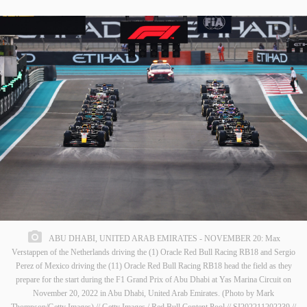
ABU DHABI, UNITED ARAB EMIRATES - NOVEMBER 20: Max
Verstappen of the Netherlands driving the (1) Oracle Red Bull Racing RB18 and Sergio
Perez of Mexico driving the (11) Oracle Red Bull Racing RB18 head the field as they
prepare for the start during the F1 Grand Prix of Abu Dhabi at Yas Marina Circuit on
November 20, 2022 in Abu Dhabi, United Arab Emirates. (Photo by Mark
Thompson/Getty Images) // Getty Images / Red Bull Content Pool // SI202211202239 //