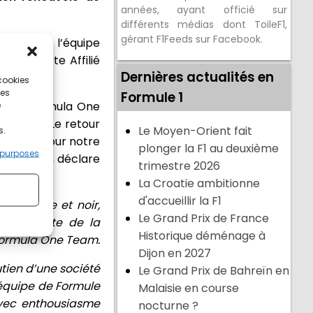
années, ayant officié sur
différents médias dont ToileF1,
gérant F1Feeds sur Facebook.
ner.fr et l’équipe
t le Pilote Affilié
Dernières actualités en
 cookies
ces
Formule 1
Sport Formula One
e
rations. Le retour
Le Moyen-Orient fait
s.
Toner.fr pour notre
plonger la F1 au deuxième
 purposes
ssion ! », déclare
trimestre 2026
La Croatie ambitionne
d'accueillir la F1
rs jaune et noir,
Le Grand Prix de France
 et la quête de la
Historique déménage à
t Formula One Team.
Dijon en 2027
tien d’une société
Le Grand Prix de Bahreïn en
’équipe de Formule
Malaisie en course
 avec enthousiasme
nocturne ?