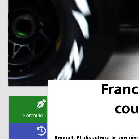
Franc
cou
Formule 1
Renault F1 disputera le premie