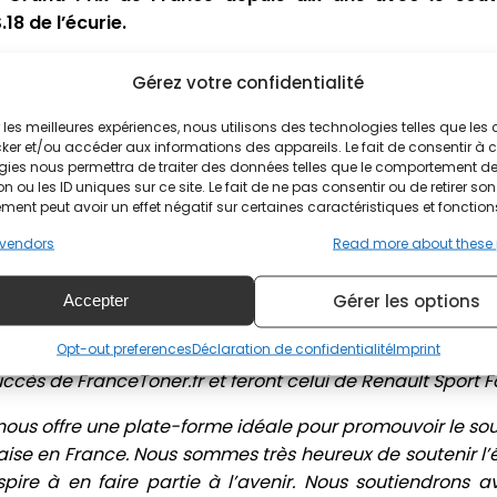
18 de l’écurie.
encre et toners pour imprimantes sur Internet, FranceTo
Gérez votre confidentialité
 Grand Prix de Belgique. FranceToner.fr soutient égalemen
tuellement en tête du classement général en GP3 Series.
ir les meilleures expériences, nous utilisons des technologies telles que les
ker et/ou accéder aux informations des appareils. Le fait de consentir à 
d’annoncer l’appui de FranceToner.fr envers Renault 
gies nous permettra de traiter des données telles que le comportement d
n ou les ID uniques sur ce site. Le fait de ne pas consentir ou de retirer son
leurs jaune et noir, nous sommes en phase dans nos aspi
ent peut avoir un effet négatif sur certaines caractéristiques et fonction
écho très particulier chez Renault. Le soutien de France
vendors
Read more about these
pprécié. Nous nous efforcerons tous de faire forte impre
tenariats de Renault Sport Racing.
Gérer les options
Accepter
t Formula One Team partagent non seulement les couleu
Opt-out preferences
Déclaration de confidentialité
Imprint
e le travail d’équipe, la compétitivité, la technicité
 succès de FranceToner.fr et feront celui de Renault Spor
nous offre une plate-forme idéale pour promouvoir le sou
aise en France. Nous sommes très heureux de soutenir l
aspire à en faire partie à l’avenir. Nous soutiendrons