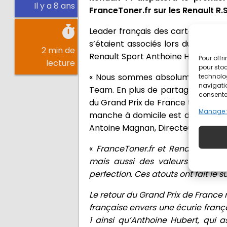
Il y a 8 ans
FranceToner.fr sur les Renault R.S.
Leader français des cartouches d’
s’étaient associés lors du dernier
2 min de
Renault Sport Anthoine Hubert, ac
Pour offr
lecture
pour stoc
« Nous sommes absolument ravis 
technolo
navigatio
Team. En plus de partager les cou
consentem
du Grand Prix de France trouve un 
Manage 
manche à domicile est donc très a
Antoine Magnan, Directeur des Par
«
FranceToner.fr et Renault Spor
mais aussi des valeurs telles qu
perfection. Ces atouts ont fait le
Le retour du Grand Prix de France 
française envers une écurie franç
1 ainsi qu’Anthoine Hubert, qui 