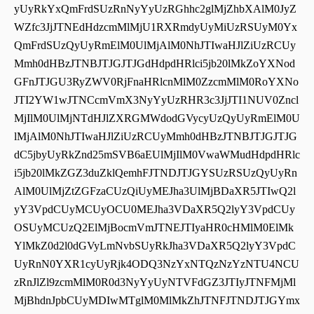
yUyRkYxQmFrdSUzRnNyYyUzRGhhc2glMjZhbXAlM0JyZ
WZfc3JjJTNEdHdzcmMlMjU1RXRmdyUyMiUzRSUyM0Yx
QmFrdSUzQyUyRmElM0UlMjAlM0NhJTIwaHJlZiUzRCUy
Mmh0dHBzJTNBJTJGJTJGdHdpdHRlci5jb20lMkZoYXNod
GFnJTJGU3RyZWV0RjFnaHRlcnMlM0ZzcmMlM0RoYXNo
JTI2YW1wJTNCcmVmX3NyYyUzRHR3c3JjJTI1NUV0Zncl
MjIlM0UlMjNTdHJlZXRGMWdodGVycyUzQyUyRmElM0U
lMjAlM0NhJTIwaHJlZiUzRCUyMmh0dHBzJTNBJTJGJTJG
dC5jbyUyRkZnd25mSVB6aEUlMjIlM0VwaWMudHdpdHRlc
i5jb20lMkZGZ3duZklQemhFJTNDJTJGYSUzRSUzQyUyRn
AlM0UlMjZtZGFzaCUzQiUyMEJha3UlMjBDaXR5JTIwQ2l
yY3VpdCUyMCUyOCU0MEJha3VDaXR5Q2lyY3VpdCUy
OSUyMCUzQ2ElMjBocmVmJTNEJTIyaHR0cHMlM0ElMk
YlMkZ0d2l0dGVyLmNvbSUyRkJha3VDaXR5Q2lyY3VpdC
UyRnN0YXR1cyUyRjk4ODQ3NzYxNTQzNzYzNTU4NCU
zRnJlZl9zcmMlM0R0d3NyYyUyNTVFdGZ3JTIyJTNFMjMl
MjBhdnJpbCUyMDIwMTglM0MlMkZhJTNFJTNDJTJGYmx