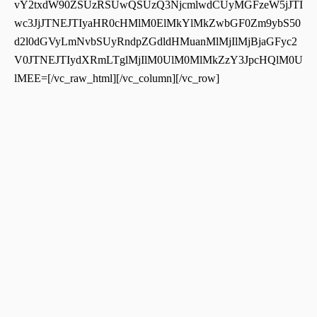
vY2txdW90ZSUzRSUwQSUzQ3NjcmlwdCUyMGFzeW5jJTI
wc3JjJTNEJTIyaHR0cHMlM0ElMkYlMkZwbGF0Zm9ybS50
d2l0dGVyLmNvbSUyRndpZGdldHMuanMlMjIlMjBjaGFyc2
V0JTNEJTIydXRmLTglMjIlM0UlM0MlMkZzY3JpcHQlM0U
lMEE=[/vc_raw_html][/vc_column][/vc_row]