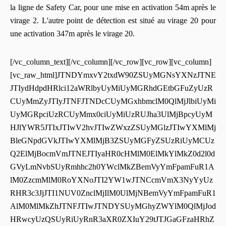
la ligne de Safety Car, pour une mise en activation 54m après le
virage 2. L'autre point de détection est situé au virage 20 pour
une activation 347m après le virage 20.
[/vc_column_text][/vc_column][/vc_row][vc_row][vc_column]
[vc_raw_html]JTNDYmxvY2txdW90ZSUyMGNsYXNzJTNE
JTIydHdpdHRlci12aWRlbyUyMiUyMGRhdGEtbGFuZyUzR
CUyMmZyJTIyJTNFJTNDcCUyMGxhbmclM0QlMjJlbiUyMi
UyMGRpciUzRCUyMmx0ciUyMiUzRUJha3UlMjBpcyUyM
HJlYWR5JTIxJTIwV2hvJTIwZWxzZSUyMGlzJTIwYXMlMj
BleGNpdGVkJTIwYXMlMjB3ZSUyMGFyZSUzRiUyMCUz
Q2ElMjBocmVmJTNEJTIyaHR0cHMlM0ElMkYlMkZ0d2l0d
GVyLmNvbSUyRmhhc2h0YWclMkZBemVyYmFpamFuR1A
lM0ZzcmMlM0RoYXNoJTI2YW1wJTNCcmVmX3NyYyUz
RHR3c3JjJTI1NUV0ZnclMjIlM0UlMjNBemVyYmFpamFuR1
AlM0MlMkZhJTNFJTIwJTNDYSUyMGhyZWYlM0QlMjJod
HRwcyUzQSUyRiUyRnR3aXR0ZXIuY29tJTJGaGFzaHRhZ