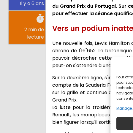
Il y a 6 ans
du Grand Prix du Portugal. Sur c
pour effectuer la séance qualifi
Vers un podium inatt
2 min de
lecture
Une nouvelle fois, Lewis Hamilto
chrono de 1'16"652. Le britanniqu
pouvoir décrocher cette première 
peut-on s'attendre à une hiérarchie
Sur la deuxième ligne, s'invitent 
Pour offr
pour stoc
compte de la Scuderia Ferrari. Alor
technolo
sur la grille et continue de mettr
navigatio
consentem
Grand Prix.
La lutte pour la troisième place
Manage 
Renault, les monoplaces oranges é
bien figurer lorsqu'il sortit de la 