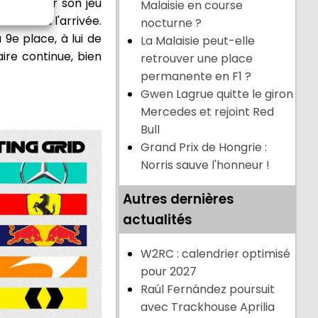
l d'élever son jeu
Malaisie en course
lus loin à l'arrivée.
nocturne ?
 9e place, à lui de
La Malaisie peut-elle
aire continue, bien
retrouver une place
permanente en F1 ?
Gwen Lagrue quitte le giron
Mercedes et rejoint Red
Bull
Grand Prix de Hongrie :
Norris sauve l'honneur !
Autres dernières
actualités
W2RC : calendrier optimisé
pour 2027
Raúl Fernández poursuit
avec Trackhouse Aprilia