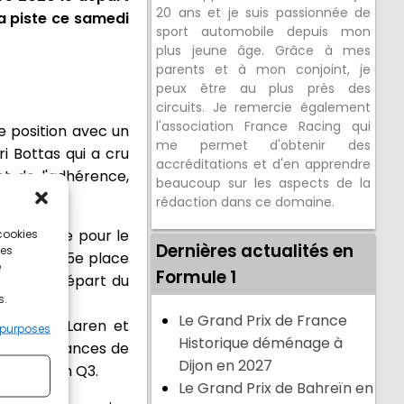
20 ans et je suis passionnée de
la piste ce samedi
sport automobile depuis mon
plus jeune âge. Grâce à mes
parents et à mon conjoint, je
peux être au plus près des
circuits. Je remercie également
l'association France Racing qui
e position avec un
me permet d'obtenir des
i Bottas qui a cru
accréditations et d'en apprendre
et de l'adhérence,
beaucoup sur les aspects de la
rédaction dans ce domaine.
re la mise pour le
 cookies
Dernières actualités en
ces
octroie la 5e place
e
Formule 1
n pour le départ du
s.
Le Grand Prix de France
Point, McLaren et
 purposes
Historique déménage à
uté ses chances de
Dijon en 2027
dre tour en Q3.
Le Grand Prix de Bahreïn en