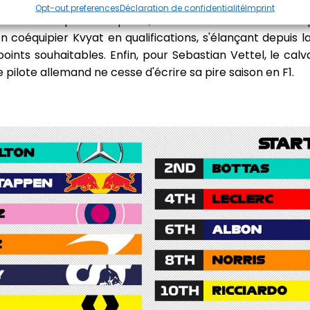
lbon est sous surveillance avec un ultimatum de Red Bul
Opt-out preferences
Déclaration de confidentialité
Imprint
Partant depuis la 6e place, il lui est donc interdit de finir p
coéquipier Kvyat en qualifications, s'élançant depuis la
oints souhaitables. Enfin, pour Sebastian Vettel, le calv
e pilote allemand ne cesse d'écrire sa pire saison en F1.