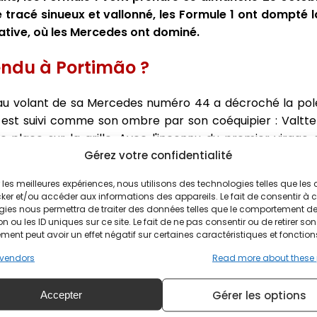
e tracé sinueux et vallonné, les Formule 1 ont dompté 
cative, où les Mercedes ont dominé.
endu à Portimão ?
n au volant de sa Mercedes numéro 44 a décroché la pol
e est suivi comme son ombre par son coéquipier : Valtter
place sur la grille. Avec l'inconnu du premier virage 
Gérez votre confidentialité
 différente à l'issue du premier tour ?
Max Verstappen et Charles Leclerc, ce dernier sauve enco
ir les meilleures expériences, nous utilisons des technologies telles que les
ker et/ou accéder aux informations des appareils. Le fait de consentir à 
s qu'il est toujours sans volant pour 2021, Sergio Pérez s'
gies nous permettra de traiter des données telles que le comportement d
e à l'amende son coéquipier Lance Stroll, en 12e positio
n ou les ID uniques sur ce site. Le fait de ne pas consentir ou de retirer son
ent peut avoir un effet négatif sur certaines caractéristiques et fonction
 des constructeurs se poursuivra encore entre Racing 
vendors
Read more about these
tant aux 7e et 8e positions, alors que Ricciardo a amp
piste en Q2, les réparations l'empêchant de réaliser le moin
Gérer les options
Accepter