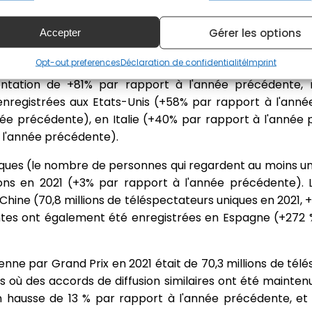
pline a également constaté de fortes audiences pour l'ouv
r les 3 événements du week-end Sprint à Silverstone (79,
Gérer les options
Accepter
llions).
Opt-out preferences
Déclaration de confidentialité
Imprint
 augmenté de manière significative sur plusieurs marché
ntation de +81% par rapport à l'année précédente, 
 enregistrées aux Etats-Unis (+58% par rapport à l'ann
ée précédente), en Italie (+40% par rapport à l'année
l'année précédente).
ques (le nombre de personnes qui regardent au moins u
lions en 2021 (+3% par rapport à l'année précédente).
hine (70,8 millions de téléspectateurs uniques en 2021, 
tes ont également été enregistrées en Espagne (+272 %
nne par Grand Prix en 2021 était de 70,3 millions de télés
où des accords de diffusion similaires ont été maintenu
 en hausse de 13 % par rapport à l'année précédente, et 