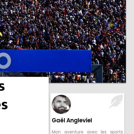
s
es
Gaël Angleviel
Mon aventure avec les sports