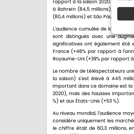
rapport à la saison 2020. La disci
à Bahreïn (84,5 millions), et pou
(80,4 millions) et São Paulo (82,1 mi
L'audience cumulée de la saison a
sont distingués avec une augme
significatives ont également été
France (+48% par rapport à l'ann
Royaume-Uni (+39% par rapport à 
Le nombre de téléspectateurs uni
la saison) s'est élevé à 445 mil
important dans ce domaine est la C
2020), mais des hausses importan
%) et aux États-Unis (+53 %).
Au niveau mondial, l'audience moye
considère uniquement les marchés 
le chiffre était de 60,3 millions,