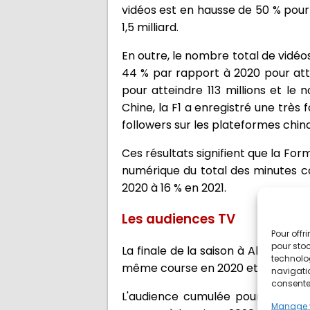
vidéos est en hausse de 50 % pour 
1,5 milliard.
En outre, le nombre total de vidéo
44 % par rapport à 2020 pour atte
pour atteindre 113 millions et le
Chine, la F1 a enregistré une trè
followers sur les plateformes chino
Ces résultats signifient que la Fo
numérique du total des minutes c
2020 à 16 % en 2021.
Les audiences TV
Pour offr
pour stoc
La finale de la saison à Abu Dhabi 
technolo
même course en 2020 et les chiffre
navigatio
consentem
L'audience cumulée pour 2021 éta
Manage 