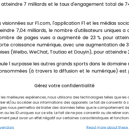
atteindre 7 milliards et le taux d'engagement total de 7
s visionnées sur F1.com, l'application F1 et les médias so
indre 7,04 milliards, le nombre d'utilisateurs uniques 
 nombre de pages vues a augmenté de 23 % pour atteindr
s forte croissance numérique, avec une augmentation de
ises (Weibo, WeChat, Toutiao et Douyin), pour atteindre 2,
rmule 1 surpasse les autres grands sports dans le domaine
onsommées (à travers la diffusion et le numérique) est
Gérez votre confidentialité
ir les meilleures expériences, nous utilisons des technologies telles que les
ker et/ou accéder aux informations des appareils. Le fait de consentir à 
a été très suivie avec 108,7 millions de téléspectateurs, 
gies nous permettra de traiter des données telles que le comportement d
s d'audience les plus élevés pour une course pendant la 
n ou les ID uniques sur ce site. Le fait de ne pas consentir ou de retirer son
ent peut avoir un effet négatif sur certaines caractéristiques et fonction
it de 1,55 milliard de téléspectateurs, soit une augme
vendors
Read more about these