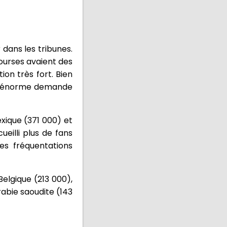
dans les tribunes.
courses avaient des
ion très fort. Bien
 une énorme demande
exique (371 000) et
eilli plus de fans
les fréquentations
elgique (213 000),
rabie saoudite (143