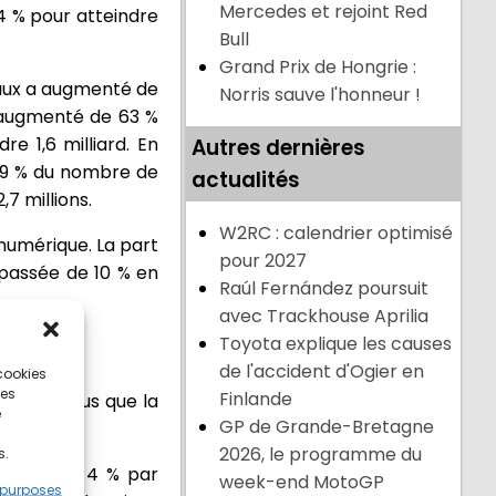
Mercedes et rejoint Red
4 % pour atteindre
Bull
Grand Prix de Hongrie :
ciaux a augmenté de
Norris sauve l'honneur !
a augmenté de 63 %
e 1,6 milliard. En
Autres dernières
 39 % du nombre de
actualités
7 millions.
W2RC : calendrier optimisé
 numérique. La part
pour 2027
 passée de 10 % en
Raúl Fernández poursuit
avec Trackhouse Aprilia
Toyota explique les causes
de l'accident d'Ogier en
 cookies
ces
Finlande
+29% de plus que la
e
GP de Grande-Bretagne
saison.
2026, le programme du
s.
ntation de 4 % par
week-end MotoGP
 purposes