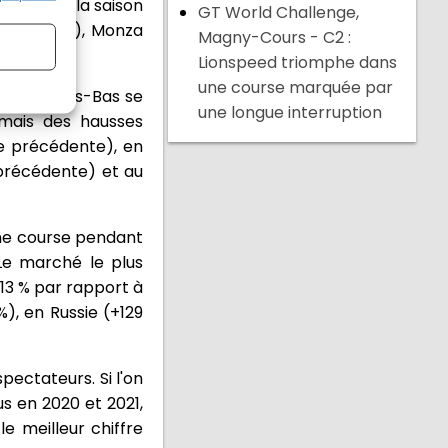
erture de la saison
GT World Challenge,
5 millions), Monza
Magny-Cours - C2 :
Lionspeed triomphe dans
une course marquée par
s. Les Pays-Bas se
une longue interruption
mais des hausses
ée précédente), en
 précédente) et au
ne course pendant
 Le marché le plus
+13 % par rapport à
), en Russie (+129
pectateurs. Si l'on
s en 2020 et 2021,
le meilleur chiffre