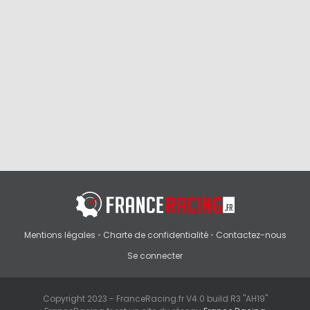
Mentions légales
•
Charte de confidentialité
•
Contactez-nous
Se connecter
Copyright 2023 - FranceRacing.fr V4.0 build R3 "AH19"