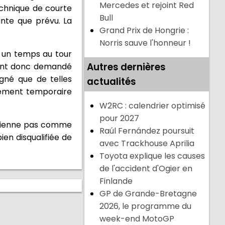
Mercedes et rejoint Red
echnique de courte
Bull
nte que prévu. La
Grand Prix de Hongrie :
Norris sauve l'honneur !
é un temps au tour
Autres dernières
 ont donc demandé
gné que de telles
actualités
ssement temporaire
W2RC : calendrier optimisé
pour 2027
retienne pas comme
Raúl Fernández poursuit
ien disqualifiée de
avec Trackhouse Aprilia
Toyota explique les causes
de l'accident d'Ogier en
Finlande
GP de Grande-Bretagne
2026, le programme du
week-end MotoGP