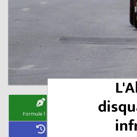
L'A
disqu
Formule 1
inf