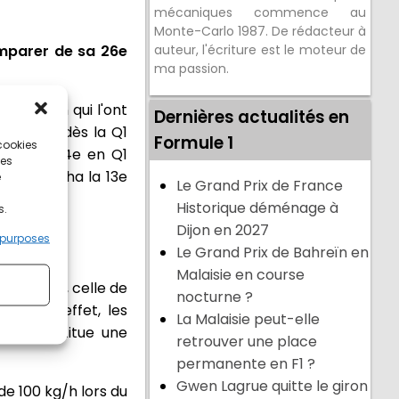
mécaniques commence au
Monte-Carlo 1987. De rédacteur à
'emparer de sa 26e
auteur, l'écriture est le moteur de
ma passion.
an Ocon qui l'ont
Dernières actualités en
, éliminé dès la Q1
Formule 1
 cookies
se hisser 4e en Q1
ces
il décrocha la 13e
e
Le Grand Prix de France
Historique déménage à
s.
Dijon en 2027
 purposes
Le Grand Prix de Bahreïn en
Malaisie en course
lpine n°10, celle de
nocturne ?
. Et en effet, les
La Malaisie peut-elle
qui constitue une
retrouver une place
permanente en F1 ?
Gwen Lagrue quitte le giron
de 100 kg/h lors du