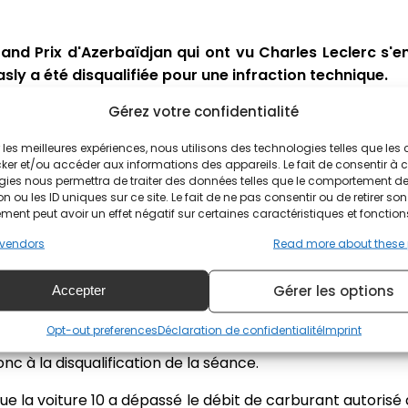
Grand Prix d'Azerbaïdjan qui ont vu Charles Leclerc s
Gasly a été disqualifiée pour une infraction technique.
Gérez votre confidentialité
inue pour Alpine, après les ennuis mécaniques d'Esteb
es, le Normand n'a pas fait de miracles en qualifications
ir les meilleures expériences, nous utilisons des technologies telles que les
lle après la pénalité de Zhou). Gasly, lui, parvenait à 
ker et/ou accéder aux informations des appareils. Le fait de consentir à 
érence de la piste, mais stoppera sa progression en Q2, 
gies nous permettra de traiter des données telles que le comportement d
n ou les ID uniques sur ce site. Le fait de ne pas consentir ou de retirer son
ent peut avoir un effet négatif sur certaines caractéristiques et fonction
nsommation d'essence
vendors
Read more about these
Gérer les options
Accepter
rée puisqu'une investigation est rapidement notifié sur l'A
ction technique n'annonce rien de bon si cela est avéré
Opt-out preferences
Déclaration de confidentialité
Imprint
cès de la consommation instantané du carburant, ce 
nc à la disqualification de la séance.
e la voiture 10 a dépassé le débit de carburant autorisé 