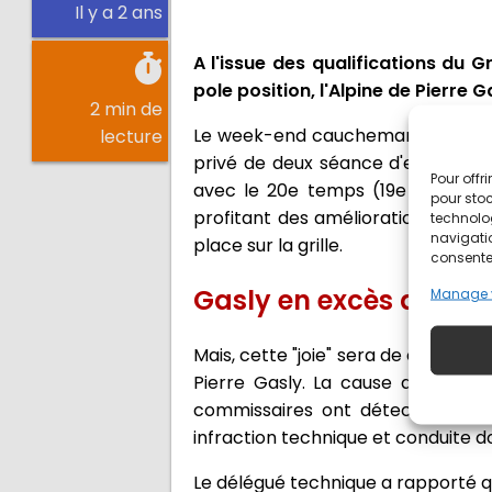
Il y a 2 ans
A l'issue des qualifications du 
pole position, l'Alpine de Pierre 
2 min de
Le week-end cauchemardesque cont
lecture
privé de deux séance d'essais libr
Pour offr
avec le 20e temps (19e sur la gri
pour stoc
profitant des améliorations d'adh
technolo
navigatio
place sur la grille.
consentem
Gasly en excès de co
Manage 
Mais, cette "joie" sera de courte du
Pierre Gasly. La cause de l'infra
commissaires ont détecté un ex
infraction technique et conduite do
Le délégué technique a rapporté qu