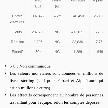
Red
Ferrari
Mercedes
Alpine***
Bull
(€)
Chiffre
307,472
572**
546,450
250,014
d'affaires
Coûts
287,780
NC
413,671
177,637
Résultat
1,296
NC
83,836
7,752
Effectif
50*
NC
1 289
948
NC : Non communiqué
Les valeurs monétaires sont données en millions de
livres sterling (sauf pour Ferrari et AlphaTauri qui
est en millions d'euros).
Les effectifs correspondent au nombre de personnes
travaillant pour l'équipe, selon les comptes déposés.