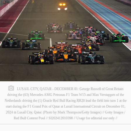
LUSAIL CITY, QATAR - DECEMBER 01: George Russell of Great Britain
driving the (63) Mercedes AMG Petronas F1 Team W15 and Max Verstappen of the
Netherlands driving the (1) Oracle Red Bull Racing RB20 lead the field into turn 1 at the
start during the F1 Grand Prix of Qatar at Lusail International Circuit on December 01,
2024 in Lusail City, Qatar. (Photo by Mark Thompson/Getty Images) // Getty Images /
Red Bull Content Pool // SI202412010398 // Usage for editorial use only //