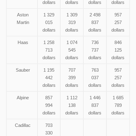
dollars
dollars
dollars
dollars
Aston
1 329
1 309
2 498
957
Martin
015
319
837
257
dollars
dollars
dollars
dollars
Haas
1 258
1 074
736
846
713
545
737
125
dollars
dollars
dollars
dollars
Sauber
1 195
707
763
957
442
399
037
257
dollars
dollars
dollars
dollars
Alpine
857
1 112
1 446
1 685
994
138
837
789
dollars
dollars
dollars
dollars
Cadillac
703
330