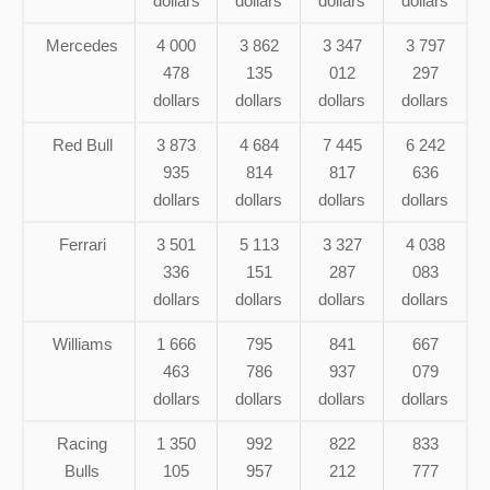
dollars
dollars
dollars
dollars
Mercedes
4 000
3 862
3 347
3 797
478
135
012
297
dollars
dollars
dollars
dollars
Red Bull
3 873
4 684
7 445
6 242
935
814
817
636
dollars
dollars
dollars
dollars
Ferrari
3 501
5 113
3 327
4 038
336
151
287
083
dollars
dollars
dollars
dollars
Williams
1 666
795
841
667
463
786
937
079
dollars
dollars
dollars
dollars
Racing
1 350
992
822
833
Bulls
105
957
212
777