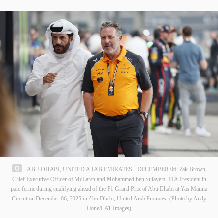
ABU DHABI, UNITED ARAB EMIRATES - DECEMBER 06: Zak Brown,
Chief Executive Officer of McLaren and Mohammed ben Sulayem, FIA President in
parc ferme during qualifying ahead of the F1 Grand Prix of Abu Dhabi at Yas Marina
Circuit on December 06, 2025 in Abu Dhabi, United Arab Emirates. (Photo by Andy
Hone/LAT Images)