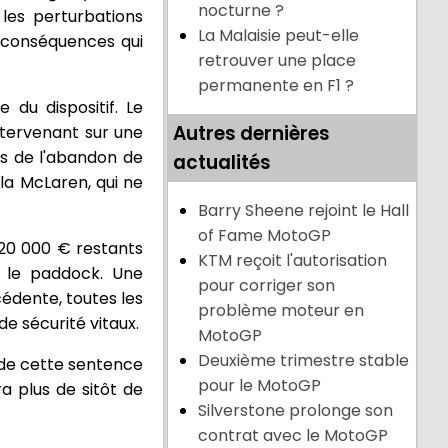
nocturne ?
les perturbations
La Malaisie peut-elle
x conséquences qui
retrouver une place
permanente en F1 ?
du dispositif. Le
Autres dernières
ntervenant sur une
es de l'abandon de
actualités
la McLaren, qui ne
Barry Sheene rejoint le Hall
of Fame MotoGP
 20 000 € restants
KTM reçoit l'autorisation
ns le paddock. Une
pour corriger son
édente, toutes les
problème moteur en
de sécurité vitaux.
MotoGP
Deuxième trimestre stable
l de cette sentence
pour le MotoGP
a plus de sitôt de
Silverstone prolonge son
contrat avec le MotoGP