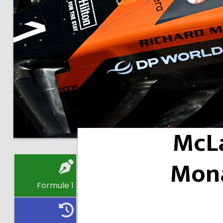
McLa
Mona
Formule 1