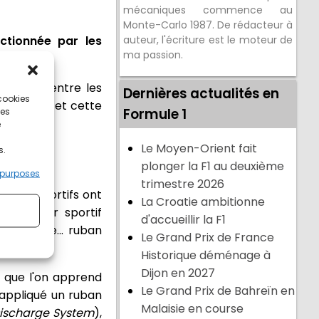
mécaniques commence au
Monte-Carlo 1987. De rédacteur à
ctionnée par les
auteur, l'écriture est le moteur de
ma passion.
idément, entre les
Dernières actualités en
 cookies
de départ, et cette
Formule 1
ces
e
Le Moyen-Orient fait
s.
plonger la F1 au deuxième
 purposes
trimestre 2026
aires sportifs ont
La Croatie ambitionne
(directeur sportif
d'accueillir la F1
ffaire de... ruban
Le Grand Prix de France
Historique déménage à
Dijon en 2027
o que l'on apprend
Le Grand Prix de Bahreïn en
 appliqué un ruban
Malaisie en course
Discharge System
),