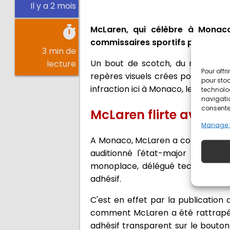
Il y a 2 mois
McLaren, qui célèbre à Monaco
commissaires sportifs pour une i
3 min de
Un bout de scotch, du ruban adhé
lecture
Pour offr
repères visuels crées pour Lando N
pour stoc
infraction ici à Monaco, les rubans
technolo
navigatio
consentem
McLaren flirte avec le
Manage 
A Monaco, McLaren a confondu opti
auditionné l'état-major techniqu
monoplace, délégué technique, in
adhésif.
C'est en effet par la publication
comment McLaren a été rattrapée p
adhésif transparent sur le bouto