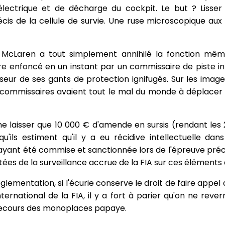
lectrique et de décharge du cockpit. Le but ? Lisser 
cis de la cellule de survie. Une ruse microscopique au
cLaren a tout simplement annihilé la fonction même 
e enfoncé en un instant par un commissaire de piste i
sseur de ses gants de protection ignifugés. Sur les imag
s commissaires avaient tout le mal du monde à déplacer 
 ne laisser que 10 000 € d'amende en sursis (rendant les
u'ils estiment qu'il y a eu récidive intellectuelle da
 ayant été commise et sanctionnée lors de l'épreuve préc
tées de la surveillance accrue de la FIA sur ces éléments 
églementation, si l'écurie conserve le droit de faire appe
national de la FIA, il y a fort à parier qu'on ne reverr
 secours des monoplaces papaye.