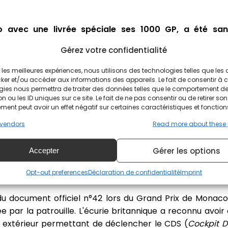
 avec une livrée spéciale ses 1000 GP, a été san
nfraction technique.
Gérez votre confidentialité
sif est la raison de cette infraction technique ! Déc
ir les meilleures expériences, nous utilisons des technologies telles que les
orris en 2025 sur les murets pour la position en grille 
ker et/ou accéder aux informations des appareils. Le fait de consentir à 
 adhésifs font parler de l'équipe McLaren.
gies nous permettra de traiter des données telles que le comportement d
n ou les ID uniques sur ce site. Le fait de ne pas consentir ou de retirer son
ent peut avoir un effet négatif sur certaines caractéristiques et fonction
 souci du détail à Monaco
vendors
Read more about these
misation et obstruction. Réunis en urgence, les commiss
Gérer les options
Accepter
e de l'écurie ainsi qu'une armada d'experts de la FIA 
génieurs électronique et systèmes hybrides) pour une a
Opt-out preferences
Déclaration de confidentialité
Imprint
 du document officiel n°42 lors du Grand Prix de Monac
ar la patrouille. L'écurie britannique a reconnu avoir
n extérieur permettant de déclencher le CDS (
Cockpit 