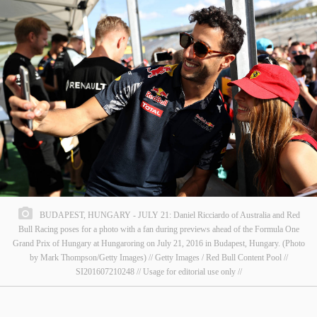
BUDAPEST, HUNGARY - JULY 21: Daniel Ricciardo of Australia and Red
Bull Racing poses for a photo with a fan during previews ahead of the Formula One
Grand Prix of Hungary at Hungaroring on July 21, 2016 in Budapest, Hungary. (Photo
by Mark Thompson/Getty Images) // Getty Images / Red Bull Content Pool //
SI201607210248 // Usage for editorial use only //