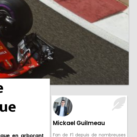
e
que
Mickael Guilmeau
Fan de F1 depuis de nombreuses
sique en arborant