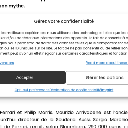
 son mythe.
n logo suggérant fortement
son partenaire depuis 1973
Gérez votre confidentialité
çu d'abord sur les casques et combinaisons des pilotes d
s sur la voiture dès 1984 avant de devenir sponsor pri
ir les meilleures expériences, nous utilisons des technologies telles que les
ker et/ou accéder aux informations des appareils. Le fait de consentir à 
gies nous permettra de traiter des données telles que le comportement d
n ou les ID uniques sur ce site. Le fait de ne pas consentir ou de retirer son
F1 de Ferrari va changer. L'équipe reprend l'écusson avec l
ent peut avoir un effet négatif sur certaines caractéristiques et fonction
vendors
Read more about these
nnoncer un futur partenariat ?
Gérer les options
Accepter
 Marlboro prolongent leur accord sur le long terme
. Sel
 Le contrat signé est estimé à 140 millions d’euros
Opt-out preferences
Déclaration de confidentialité
Imprint
ux partenaires d’affaires de visiter l’usine Ferrari 
 Ferrari et Philip Morris. Maurizio Arrivabene est l’anc
ourd’hui directeur de la Scuderia. Aussi, Sergio March
t de Ferrari, reçoit, selon Bloomberg, 290 000 euros 