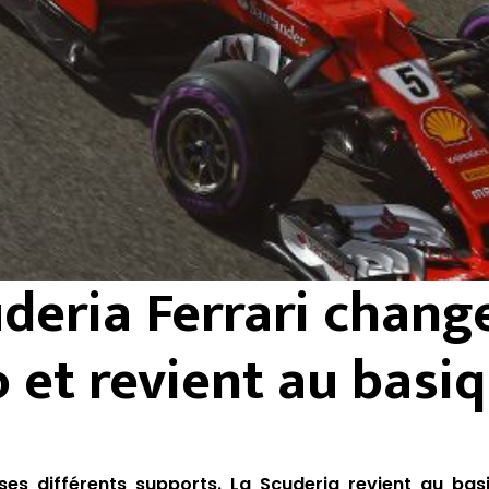
deria Ferrari chang
o et revient au basi
 ses différents supports. La Scuderia revient au ba