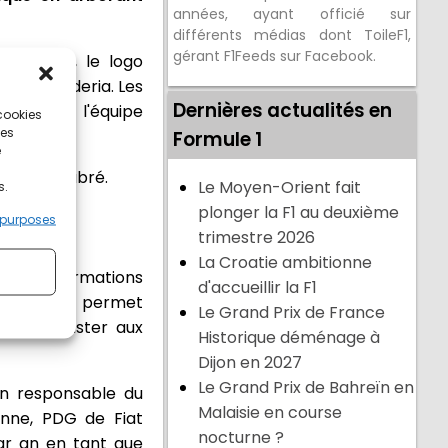
années, ayant officié sur
différents médias dont ToileF1,
gérant F1Feeds sur Facebook.
. En effet, le logo
e la Scuderia. Les
Dernières actualités en
ncipal de l'équipe
 cookies
ces
Formule 1
e
e cheval cabré.
Le Moyen-Orient fait
s.
plonger la F1 au deuxième
 purposes
trimestre 2026
La Croatie ambitionne
on les informations
d'accueillir la F1
 par an et permet
Le Grand Prix de France
et d’assister aux
Historique déménage à
Dijon en 2027
Le Grand Prix de Bahreïn en
ien responsable du
Malaisie en course
ionne, PDG de Fiat
nocturne ?
par an en tant que