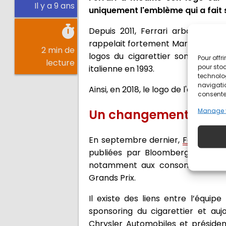
Il y a 9 ans
uniquement l'emblème qui a fait
Depuis 2011, Ferrari arborait u
rappelait fortement Marlboro, aper
2 min de
logos du cigarettier sont visible
Pour offr
lecture
pour stoc
italienne en 1993.
technolo
navigatio
Ainsi, en 2018, le logo de l'équipe 
consentem
Manage 
Un changement pour a
En septembre dernier,
Ferrari et
publiées par Bloomberg en 2015,
notamment aux consommateurs et a
Grands Prix.
Il existe des liens entre l’équipe
sponsoring du cigarettier et auj
Chrysler Automobiles et présiden