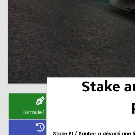
Stake a
Formule 1
Stake F1 / Sauber a dévoilé une 