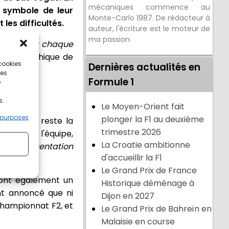
mécaniques commence au
n symbole de leur
Monte-Carlo 1987. De rédacteur à
les difficultés.
auteur, l'écriture est le moteur de
ma passion.
te brille à chaque
 et à l'éthique de
 cookies
Dernières actualités en
ces
Formule 1
e
s.
Le Moyen-Orient fait
 purposes
plonger la F1 au deuxième
 2024 et reste la
trimestre 2026
entant de l'équipe,
La Croatie ambitionne
une représentation
d'accueillir la F1
e."
Le Grand Prix de France
ront également un
Historique déménage à
nt annoncé que ni
Dijon en 2027
championnat F2, et
Le Grand Prix de Bahreïn en
Malaisie en course