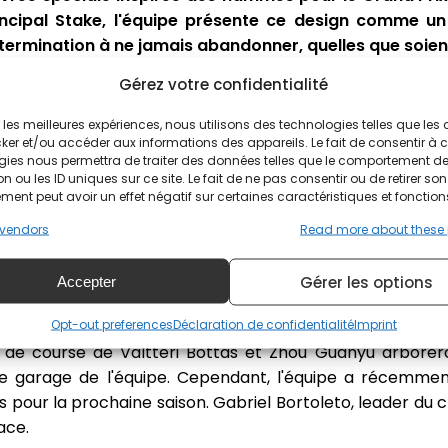
incipal Stake, l'équipe présente ce design comme u
étermination à ne jamais abandonner, quelles que soient 
Gérez votre confidentialité
lent et flambent sans cesse, notre détermination arden
vrée est également un hommage à la philosophie de Stake
ir les meilleures expériences, nous utilisons des technologies telles que les
ker et/ou accéder aux informations des appareils. Le fait de consentir à 
gies nous permettra de traiter des données telles que le comportement d
n ou les ID uniques sur ce site. Le fait de ne pas consentir ou de retirer son
as pour Stake
ent peut avoir un effet négatif sur certaines caractéristiques et fonction
vendors
Read more about these
uellement en bas du classement des constructeurs en
 de points cette saison. Alessandro Alunni Bravi, représ
Gérer les options
Accepter
 pour Las Vegas est bien plus qu'un simple design c'est 
la passion incessante que nous partageons avec cette vill
Opt-out preferences
Déclaration de confidentialité
Imprint
ns de course de Valtteri Bottas et Zhou Guanyu arbore
e garage de l'équipe. Cependant, l'équipe a récemme
 pour la prochaine saison. Gabriel Bortoleto, leader du 
ace.