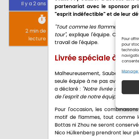
Il y a 2 ans
partenariat avec le sponsor pr
"esprit indéfectible" et de leur d
"Tout comme les flammes qui vacil
2 min de
tour"
, explique l'équipe. Cette li
lecture
Pour offr
travail de l'équipe.
pour stoc
technolo
navigatio
Livrée spéciale à Veg
consentem
Manage 
Malheureusement, Sauber est act
seule équipe à ne pas avoir marqué
a déclaré :
"Notre livrée spéciale
de l'esprit de notre équipe et de 
Pour l'occasion, les combinaiso
motif de flammes, tout comme l
Bottas ni Zhou ne seront conservés
Nico Hülkenberg prendront leur pl