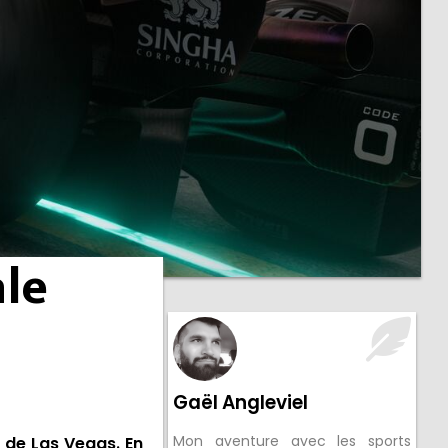
ale
Gaël Angleviel
Mon aventure avec les sports
x de Las Vegas. En