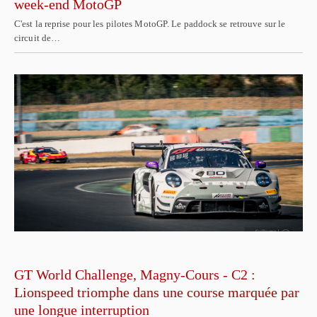
week-end MotoGP
C'est la reprise pour les pilotes MotoGP. Le paddock se retrouve sur le
circuit de…
GT World Challenge, Magny-Cours - C2 :
Lionspeed triomphe dans une course marquée par
une longue interruption