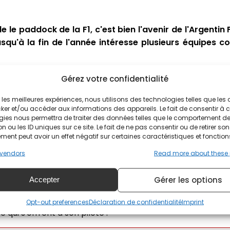
lle le paddock de la F1, c'est bien l'avenir de l'Argenti
 jusqu'à la fin de l'année intéresse plusieurs équipes
r l'avenir de Franco Colapinto en F1, déclarant que 
Gérez votre confidentialité
 désireuses de le recruter.
ir les meilleures expériences, nous utilisons des technologies telles que les
ker et/ou accéder aux informations des appareils. Le fait de consentir à 
en plusieurs équipes
gies nous permettra de traiter des données telles que le comportement d
n ou les ID uniques sur ce site. Le fait de ne pas consentir ou de retirer son
ent peut avoir un effet négatif sur certaines caractéristiques et fonction
urses jusqu'à présent, mais il a déjà fait forte impression. 
arché des pilotes alors qu'officiellement il ne reste qu
vendors
Read more about these
z Sauber.
Gérer les options
Accepter
ue, l'an prochain c'est Alex Albon et Carlos Sainz qui évol
la destination de l'Argentin qui mérite très clairement
Opt-out preferences
Déclaration de confidentialité
Imprint
qui s'offrent à son pilote :