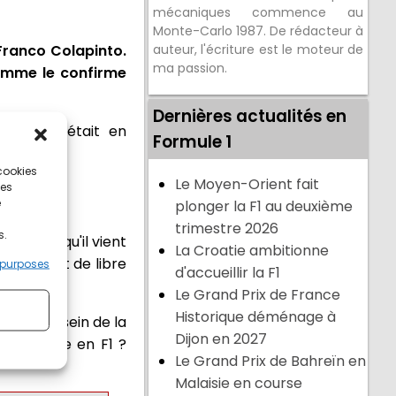
mécaniques commence au
Monte-Carlo 1987. De rédacteur à
n Franco Colapinto.
auteur, l'écriture est le moteur de
ma passion.
 comme le confirme
Dernières actualités en
Williams était en
Formule 1
 cookies
Le Moyen-Orient fait
ces
e
plonger la F1 au deuxième
trimestre 2026
s.
Au point qu'il vient
La Croatie ambitionne
'un baquet de libre
 purposes
d'accueillir la F1
Le Grand Prix de France
Historique déménage à
ueront au sein de la
Dijon en 2027
 une place en F1 ?
Le Grand Prix de Bahreïn en
Malaisie en course