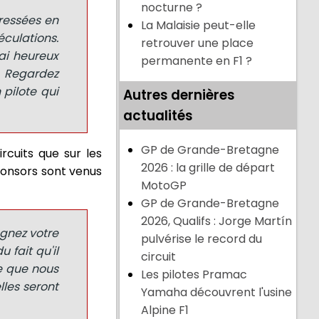
nocturne ?
éressées en
La Malaisie peut-elle
éculations.
retrouver une place
ai heureux
permanente en F1 ?
. Regardez
 pilote qui
Autres dernières
actualités
GP de Grande-Bretagne
ircuits que sur les
2026 : la grille de départ
ponsors sont venus
MotoGP
GP de Grande-Bretagne
2026, Qualifs : Jorge Martín
agnez votre
pulvérise le record du
 fait qu'il
circuit
ce que nous
Les pilotes Pramac
lles seront
Yamaha découvrent l'usine
Alpine F1