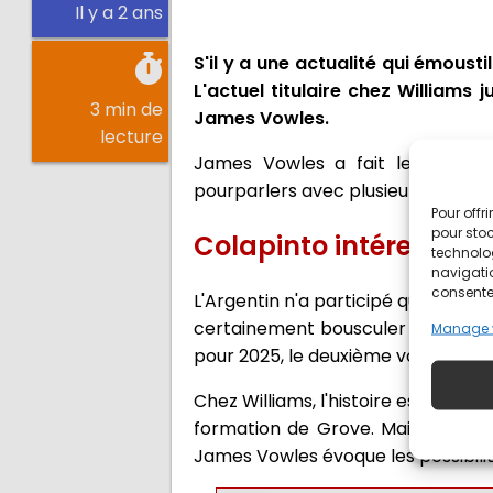
Il y a 2 ans
S'il y a une actualité qui émousti
L'actuel titulaire chez Williams
3 min de
James Vowles.
lecture
James Vowles a fait le point su
pourparlers avec plusieurs équipes
Pour offr
pour stoc
Colapinto intéresse bi
technolo
navigatio
consentem
L'Argentin n'a participé qu'à cinq co
certainement bousculer un peu le m
Manage 
pour 2025, le deuxième volant che
Chez Williams, l'histoire est entend
formation de Grove. Mais quid de 
James Vowles évoque les possibilité 