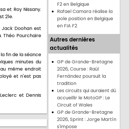
F2 en Belgique
sa et Roy Nissany.
Rafael Camara réalise la
t 21e.
pole position en Belgique
en FIA F2
e, Jack Doohan est
a. Théo Pourchaire
Autres dernières
actualités
a fin de la séance
uelques minutes du
GP de Grande-Bretagne
, au même endroit
2026, Course : Raúl
ployé et n'est pas
Fernández poursuit la
tradition
Les circuits qui auraient dû
Leclerc et Dennis
accueillir le MotoGP : Le
Circuit of Wales
GP de Grande-Bretagne
2026, Sprint : Jorge Martín
s'impose