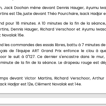
sion, Jack Doohan mène devant Dennis Hauger, Ayumu Iwa
ins est 13e, juste devant Théo Pourchaire, Isack Hadjar es
nd pour 18 minutes. A 10 minutes de la fin de la séanc
artins, Dennis Hauger, Richard Verschoor et Ayumu Iwas
t Novalak 16e.
 les commandes des essais libres, battu à 7 minutes de l
ançais de l'équipe ART Grand Prix enfonce le clou à q
or le suit à 0"127. Ce dernier s'encastre dans le mur
minute de la fin de la séance. Le drapeau rouge est dé
mps devant Victor Martins, Richard Verschoor, Arthur 
sack Hadjar est 12e, Clément Novalak est 14e.