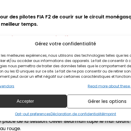
 tour des pilotes FIA F2 de courir sur le circuit monégasq
 meilleur temps.
apide des essais libres FIA F2
Gérez votre confidentialité
piste sèche pour les essais libres. Les premières minutes 
ir les meilleures expériences, nous utilisons des technologies telles que les
pilotes. Le premier drapeau rouge du week-end FIA F2 
ker et/ou accéder aux informations des appareils. Le fait de consentir à 
gies nous permettra de traiter des données telles que le comportement d
g et Roman Stanek dans le dernier virage du circuit. 
n ou les ID uniques sur ce site. Le fait de ne pas consentir ou de retirer son
ent peut avoir un effet négatif sur certaines caractéristiques et fonction
vendors
Read more about these
ederik Vesti occupe la tête du classement devant Richar
Maini. Clément Novalak est 7e, Victor Martins 14e et Isac
Gérer les options
Accepter
les pilotes MP Motorsport Dennis Hauger et Jehan Dar
iver Bearman pour la première place des essais libres. J
Opt-out preferences
Déclaration de confidentialité
Imprint
 place de la session. Oliver Bearman tape le mur avant l
au rouge.