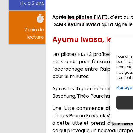
Il y a 3 ans
Après
les pilotes FIA F3
, c'est au
DAMS Ayumu Iwasa qui a signé le
2 min de
lecture
Ayumu Iwasa, le plus r
Les pilotes FIA F2 profitent d'une 
Pour offr
les stands pour l'ensemble des 
pour stoc
technolo
l'accrochage entre Ralph Boschun
navigatio
pour 31 minutes.
consentem
Manage 
Après les 15 première minutes, Fr
Boschung, Théo Pourchaire et Kush 
Une lutte commence alors entre 
pilotes Prema Frederik Vesti et Ol
à cette lutte et prend la première
ce qui provoque un nouveau drape