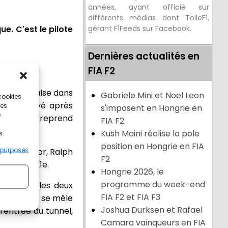
années, ayant officié sur
différents médias dont ToileF1,
ue. C'est le pilote
gérant F1Feeds sur Facebook.
Dernières actualités en
FIA F2
sont une valse dans
Gabriele Mini et Noel Leon
 cookies
est déployé après
ces
s'imposent en Hongrie en
e
La session reprend
FIA F2
Kush Maini réalise la pole
s.
position en Hongrie en FIA
 purposes
d Verschoor, Ralph
F2
k Hadjar 21e.
Hongrie 2026, le
programme du week-end
uvala et les deux
FIA F2 et FIA F3
ack Doohan se mêle
Joshua Durksen et Rafael
'entrée du tunnel,
Camara vainqueurs en FIA