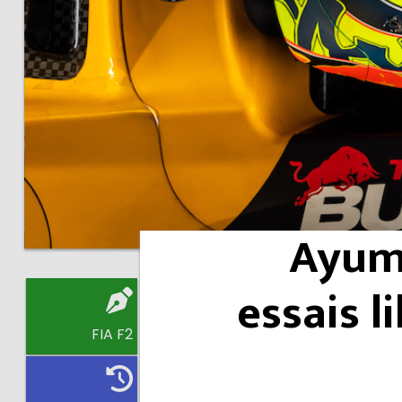
Ayumu
essais l
FIA F2