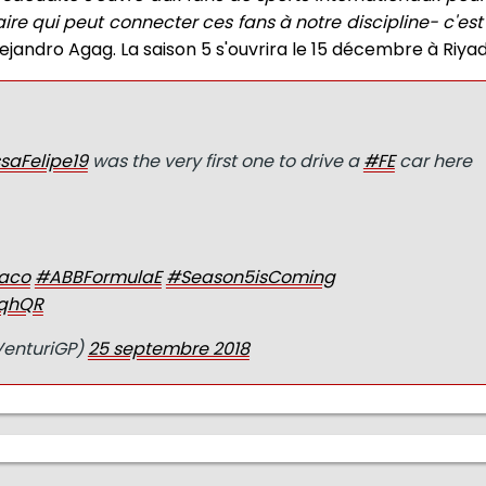
re qui peut connecter ces fans à notre discipline- c'est
lejandro Agag. La saison 5 s'ouvrira le 15 décembre à Riyad
aFelipe19
was the very first one to drive a
#FE
car here
aco
#ABBFormulaE
#Season5isComing
0qhQR
VenturiGP)
25 septembre 2018