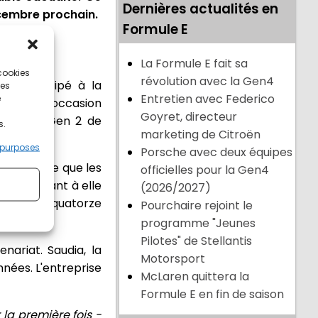
Dernières actualités en
écembre prochain.
Formule E
La Formule E fait sa
 cookies
révolution avec la Gen4
ont participé à la
ces
Entretien avec Federico
e
d a été l'occasion
Goyret, directeur
nt d'une Gen 2 de
s.
marketing de Citroën
 purposes
Porsche avec deux équipes
ieille ville que les
officielles pour la Gen4
trouve quant à elle
(2026/2027)
 enchaîner quatorze
Pourchaire rejoint le
programme "Jeunes
Pilotes" de Stellantis
nariat. Saudia, la
Motorsport
nnées. L'entreprise
McLaren quittera la
Formule E en fin de saison
la première fois -