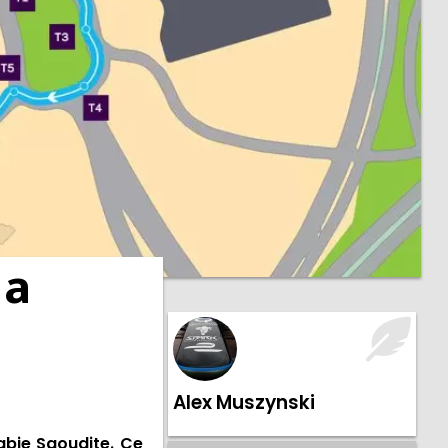
 a
Alex Muszynski
abie Saoudite. Ce