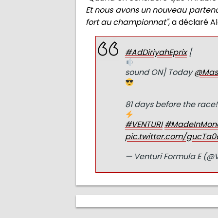
Et nous avons un nouveau partenai
fort au championnat"
, a déclaré A
#AdDiriyahEprix
[
sound ON] Today
@Mass
81 days before the race!
#VENTURI
#MadeInMon
pic.twitter.com/gucTa
— Venturi Formula E (@