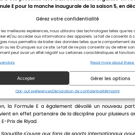
mule E pour la manche inaugurale de la saison 5, en d
Gérez votre confidentialité
bain
ir les meilleures expériences, nous utilisons des technologies telles que les
pectivement directrice et pilote de l'équipe Venturi, 
ker et/ou accéder aux informations des appareils. Le fait de consentir à 
gies nous permettra de traiter des données telles que le comportement d
 aux côtés d'André Lotterer. L'événement organisé à Riya
n ou les ID uniques sur ce site. Le fait de ne pas consentir ou de retirer son
n nouveau partenariat. Massa a également pris le vola
ent peut avoir un effet négatif sur certaines caractéristiques et fonction
ille.
vendors
Read more about these
 dans la banlieue de la capitale saoudienne. C'est dans la v
Gérer les options
s qui composent le tracé de Riyad. La ligne de départ se 
Accepter
e tracé n'offrira que peu de répit aux pilotes, qui devront
Opt-out preferences
Déclaration de confidentialité
Imprint
on, la Formule E a également dévoilé un nouveau parte
ent en effet partenaire de la discipline pour plusieurs a
E-Prix de Riyad.
Saoudite s'ouvre aux fans de sports internationaux pour 