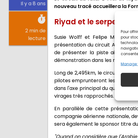
Il y a 8 ans
nouveau tracé accueillera la For
Riyad et le serpent ur
2 min de
Pour offr
Susie Wolff et Felipe Massa, res
pour stoc
lecture
technolo
présentation du circuit Ad Diriyah
navigatio
de présenter la piste ainsi qu'u
consentem
démonstration dans les rues de la v
Manage 
Long de 2,495km, le circuit se situe
pilotes emprunteront les 21 virage
dans l'axe principal du quartier. L
virages très rapprochés.
En parallèle de cette présentati
compagnie aérienne nationale, devi
sera également le sponsor titre du 
"Quand on considère que l'Arabie 