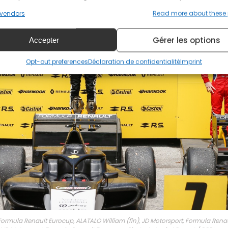
vendors
Read more about these
Gérer les options
Accepter
Opt-out preferences
Déclaration de confidentialité
Imprint
Formula Renault Eurocup, ALATALO William (fin), JD Motorsport, Formula Ren