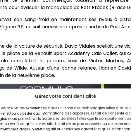
ie. Le Brésilien commençait toutefois à reprendre 
curité pour évacuer la monoplace de Petr Ptáček (R-ace G
ervait son sang-froid en maintenant ses rivaux à dist
Mégane R.S. ne soit nécessaire après la sortie de Paul Aro
 de la voiture de sécurité, David Vidales scellait une vic
le pilote de la Renault Sport Academy Caio Collet, qui c
talo complétait le podium, suivi de Victor Martins, A
go de Wilde. Auteur d’une bonne relance, Hadrien Davi
in de la neuvième place.
Gérez votre confidentialité
ir les meilleures expériences, nous utilisons des technologies telles que les
ker et/ou accéder aux informations des appareils. Le fait de consentir à 
gies nous permettra de traiter des données telles que le comportement d
n ou les ID uniques sur ce site. Le fait de ne pas consentir ou de retirer son
ent peut avoir un effet négatif sur certaines caractéristiques et fonction