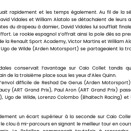
luait rapidement et les temps également. Au fil de la sé
avid Vidales et William Alatalo se détachaient de leurs a
nutes du drapeau à damier, David Vidales lui soufflait fin
ffort. Le rookie espagnol s’offrait ainsi la pole dès sa pre
e la Renault Sport Academy, Victor Martins et William Ala
Ugo de Wilde (Arden Motorsport) se partageaient la troi
idales conservait l’avantage sur Caio Collet tandis q
ain de la troisième place sous les yeux d’Alex Quinn.
envol difficile de Reshad De Gerus (Arden Motorsport)
aucy (ART Grand Prix), Paul Aron (ART Grand Prix) pass
, Ugo de Wilde, Lorenzo Colombo (Bhaitech Racing) et 
idement un écart supérieur à la seconde sur Caio Colle
 le clou à mi-parcours en signant le meilleur tour en cou