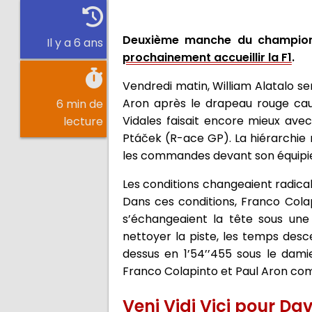
Deuxième manche du championna
Il y a 6 ans
prochainement accueillir la F1
.
Vendredi matin, William Alatalo se
Aron après le drapeau rouge caus
6 min de
Vidales faisait encore mieux ave
lecture
Ptáček (R-ace GP). La hiérarchie n
les commandes devant son équipier
Les conditions changeaient radical
Dans ces conditions, Franco Cola
s’échangeaient la tête sous une
nettoyer la piste, les temps des
dessus en 1’54’’455 sous le dami
Franco Colapinto et Paul Aron comp
Veni Vidi Vici pour Da