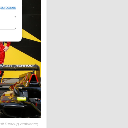
 purposes
ault Eurocup, ambiance,