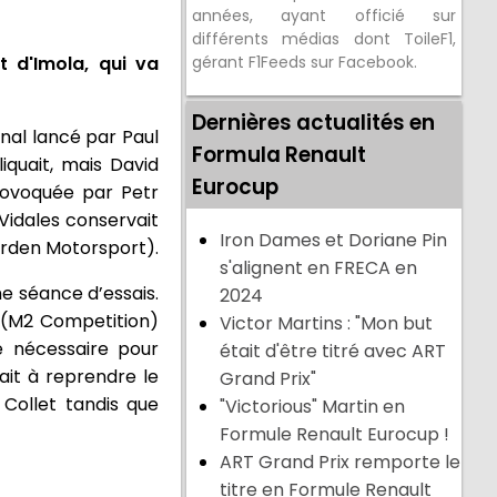
années, ayant officié sur
différents médias dont ToileF1,
 d'Imola, qui va
gérant F1Feeds sur Facebook.
Dernières actualités en
inal lancé par Paul
Formula Renault
iquait, mais David
Eurocup
provoquée par Petr
Vidales conservait
Iron Dames et Doriane Pin
Arden Motorsport).
s'alignent en FRECA en
me séance d’essais.
2024
v (M2 Competition)
Victor Martins : "Mon but
e nécessaire pour
était d'être titré avec ART
ait à reprendre le
Grand Prix"
 Collet tandis que
"Victorious" Martin en
Formule Renault Eurocup !
ART Grand Prix remporte le
titre en Formule Renault