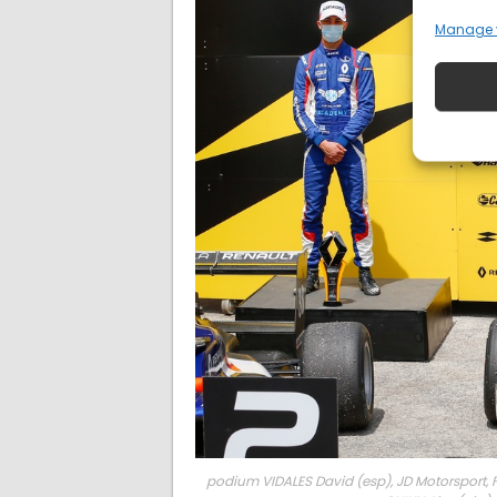
Manage 
podium VIDALES David (esp), JD Motorsport, 