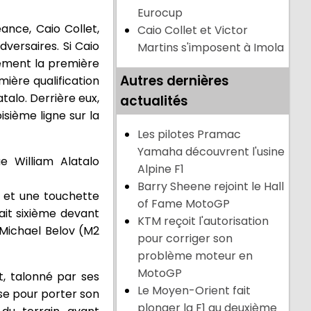
Eurocup
ance, Caio Collet,
Caio Collet et Victor
dversaires. Si Caio
Martins s'imposent à Imola
alement la première
Autres dernières
mière qualification
talo. Derrière eux,
actualités
sième ligne sur la
Les pilotes Pramac
Yamaha découvrent l'usine
ue William Alatalo
Alpine F1
Barry Sheene rejoint le Hall
 et une touchette
of Fame MotoGP
ait sixième devant
KTM reçoit l'autorisation
Michael Belov (M2
pour corriger son
problème moteur en
MotoGP
t, talonné par ses
Le Moyen-Orient fait
rse pour porter son
plonger la F1 au deuxième