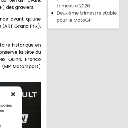
du terrain avant
trimestre 2026
P) des graviers.
Deuxième trimestre stable
ance avant qu’une
pour le MotoGP
n (ART Grand Prix),
toire historique en
onserve la tête du
lex Quinn, Franco
d (MP Motorsport)
 cookies
ces
e
s.