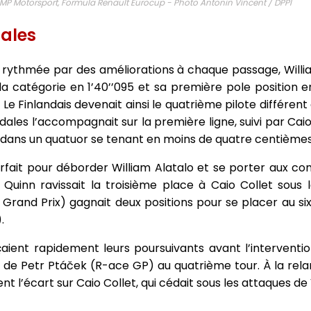
, MP Motorsport, Formula Renault Eurocup - Photo Antonin Vincent / DPPI
dales
 rythmée par des améliorations à chaque passage, William
a catégorie en 1’40’’095 et sa première pole position 
Le Finlandais devenait ainsi le quatrième pilote différen
idales l’accompagnait sur la première ligne, suivi par Caio
) dans un quatuor se tenant en moins de quatre centième
parfait pour déborder William Alatalo et se porter aux 
x Quinn ravissait la troisième place à Caio Collet sous 
 Grand Prix) gagnait deux positions pour se placer au s
.
ient rapidement leurs poursuivants avant l’interventio
de Petr Ptáček (R-ace GP) au quatrième tour. À la relan
ent l’écart sur Caio Collet, qui cédait sous les attaques de