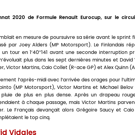
t 2020 de Formule Renault Eurocup, sur le circuit
mblait en mesure de poursuivre sa série avant le sprint f
é par Joey Alders (MP Motorsport). Le Finlandais répl
c un tour en 1’40’’141 avant une seconde interruption 
’évoluait plus dans les sept dernières minutes et David 
, Victor Martins, Caio Collet (R-ace GP) et Alex Quinn (
ement l’après-midi avec l’arrivée des orages pour l’ulti
pinto (MP Motorsport), Victor Martins et Michael Belo
 pluie de plus en plus dense. Après un drapeau roug
cendaient à chaque passage, mais Victor Martins parven
er. Le Français devançait alors Grégoire Saucy et Caio
létaient le top cinq.
vid Vidales