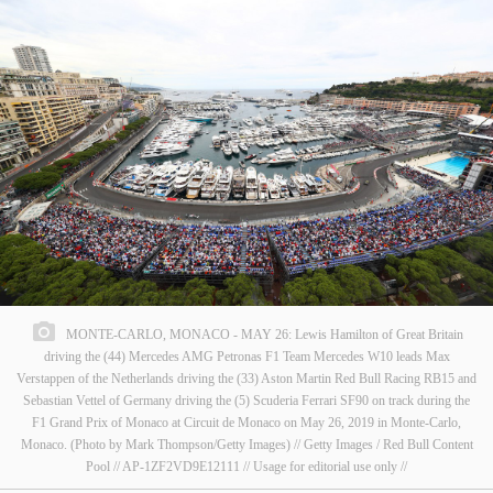
MONTE-CARLO, MONACO - MAY 26: Lewis Hamilton of Great Britain
driving the (44) Mercedes AMG Petronas F1 Team Mercedes W10 leads Max
Verstappen of the Netherlands driving the (33) Aston Martin Red Bull Racing RB15 and
Sebastian Vettel of Germany driving the (5) Scuderia Ferrari SF90 on track during the
F1 Grand Prix of Monaco at Circuit de Monaco on May 26, 2019 in Monte-Carlo,
Monaco. (Photo by Mark Thompson/Getty Images) // Getty Images / Red Bull Content
Pool // AP-1ZF2VD9E12111 // Usage for editorial use only //