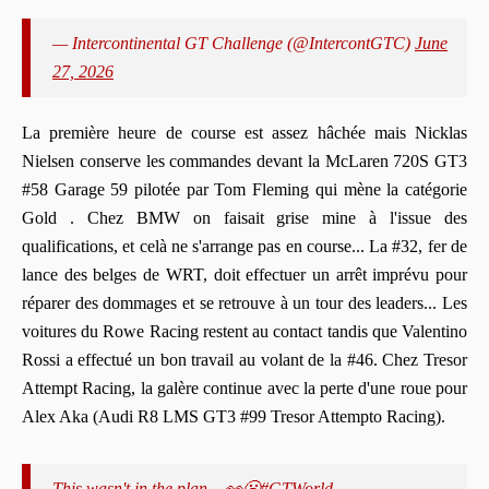
— Intercontinental GT Challenge (@IntercontGTC)
June
27, 2026
La première heure de course est assez hâchée mais Nicklas
Nielsen conserve les commandes devant la McLaren 720S GT3
#58 Garage 59 pilotée par Tom Fleming qui mène la catégorie
Gold . Chez BMW on faisait grise mine à l'issue des
qualifications, et celà ne s'arrange pas en course... La #32, fer de
lance des belges de WRT, doit effectuer un arrêt imprévu pour
réparer des dommages et se retrouve à un tour des leaders... Les
voitures du Rowe Racing restent au contact tandis que Valentino
Rossi a effectué un bon travail au volant de la #46. Chez Tresor
Attempt Racing, la galère continue avec la perte d'une roue pour
Alex Aka (Audi R8 LMS GT3 #99 Tresor Attempto Racing).
This wasn't in the plan... 👀😬
#GTWorld