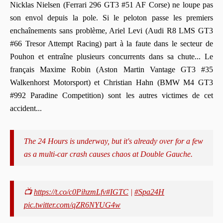
Nicklas Nielsen (Ferrari 296 GT3 #51 AF Corse) ne loupe pas
son envol depuis la pole. Si le peloton passe les premiers
enchaînements sans problème, Ariel Levi (Audi R8 LMS GT3
#66 Tresor Attempt Racing) part à la faute dans le secteur de
Pouhon et entraîne plusieurs concurrents dans sa chute... Le
français Maxime Robin (Aston Martin Vantage GT3 #35
Walkenhorst Motorsport) et Christian Hahn (BMW M4 GT3
#992 Paradine Competition) sont les autres victimes de cet
accident...
The 24 Hours is underway, but it's already over for a few
as a multi-car crash causes chaos at Double Gauche.
📺
https://t.co/c0PihzmLfv
#IGTC
|
#Spa24H
pic.twitter.com/qZR6NYUG4w