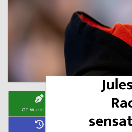
Jule
Rac
GT World
sensat