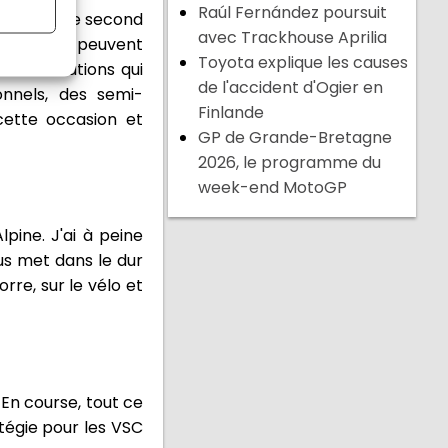
Raúl Fernández poursuit
oire avec le second
avec Trackhouse Aprilia
 seuls qui peuvent
Toyota explique les causes
 des situations qui
de l'accident d'Ogier en
onnels, des semi-
Finlande
cette occasion et
GP de Grande-Bretagne
2026, le programme du
week-end MotoGP
ine. J'ai à peine
us met dans le dur
rre, sur le vélo et
 En course, tout ce
atégie pour les VSC