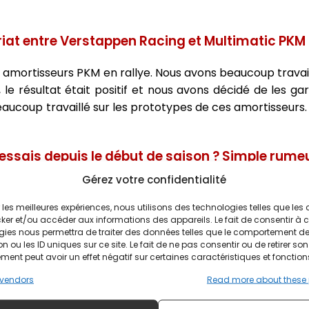
iat entre Verstappen Racing et Multimatic PKM 
s amortisseurs PKM en rallye. Nous avons beaucoup travai
, le résultat était positif et nous avons décidé de les ga
 beaucoup travaillé sur les prototypes de ces amortisseurs
essais depuis le début de saison ? Simple rumeu
Gérez votre confidentialité
 le GT World Challenge Europe dans le but de rivaliser
nts depuis des années. Pour les 24 Heures du Nürburgr
ir les meilleures expériences, nous utilisons des technologies telles que les
ker et/ou accéder aux informations des appareils. Le fait de consentir à 
ois journées d'essais, très productives mais pas plus qu
gies nous permettra de traiter des données telles que le comportement d
but Mars où nous avons eu une météo fantastique.
n ou les ID uniques sur ce site. Le fait de ne pas consentir ou de retirer son
ent peut avoir un effet négatif sur certaines caractéristiques et fonction
qu'une course pouvait totalement déraper pour 
vendors
Read more about these
redoutes ?