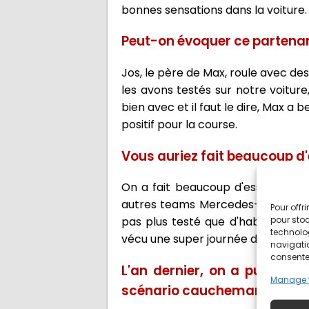
bonnes sensations dans la voiture.
Peut-on évoquer ce partenar
Jos, le père de Max, roule avec de
les avons testés sur notre voiture
bien avec et il faut le dire, Max a
positif pour la course.
Vous auriez fait beaucoup d'
On a fait beaucoup d'essais pour
autres teams Mercedes-AMG prése
Pour offr
pour stoc
pas plus testé que d'habitude. Tr
technolo
vécu une super journée d'essai dé
navigatio
consentem
L'an dernier, on a pu voir 
Manage 
scénario cauchemar que tu 