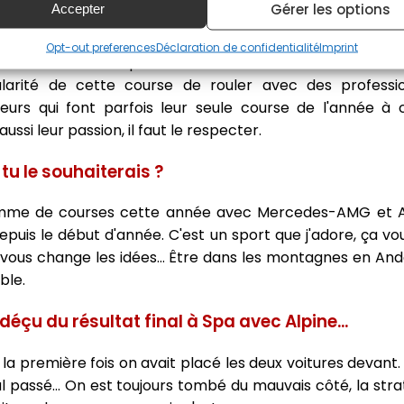
Gérer les options
Accepter
va pas m'arriver... C'est difficile, tu te bats pour la vict
sion en une milliseconde. C'est le sport automobile, les
Opt-out preferences
Déclaration de confidentialité
Imprint
 ce sont les deux qui étaient dans leurs voitures. Ce sont
cularité de cette course de rouler avec des professi
eurs qui font parfois leur seule course de l'année à 
aussi leur passion, il faut le respecter.
 tu le souhaiterais ?
ramme de courses cette année avec Mercedes-AMG et Alp
puis le début d'année. C'est un sport que j'adore, ça vo
vous change les idées... Être dans les montagnes en Ando
ble.
éçu du résultat final à Spa avec Alpine...
r la première fois on avait placé les deux voitures devant.
l passé... On est toujours tombé du mauvais côté, la str