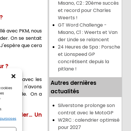
Misano, C2 : 20ème succès
et record pour Charles
?
Weerts !
GT Word Challenge -
llé avec PKM, nous
Misano, C1 : Weerts et Van
rder. On se sentait
der Linde se relancent
. J'espère que cera
24 Heures de Spa : Porsche
et Lionspeed GP
concrétisent depuis la
r ?
pitlane !
 d'emblée avec les
Autres dernières
ing, nous n'avons
 cookies
actualités
ces
e d'habitude. On a
e
Silverstone prolonge son
s.
contrat avec le MotoGP
le leader... Un
 purposes
W2RC : calendrier optimisé
pour 2027