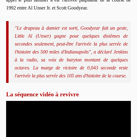
1992 entre Al Unser Jr. et Scott Goodyear.
"Le drapeau à damier est sorti, Goodyear fait un geste,
Little Al (Unser) gagne pour quelques dixièmes de
secondes seulement, peut-être l'arrivée la plus serrée de
l'histoire des 500 miles d'Indianapolis", a déclaré Jenkins
à la radio, sa voix de baryton montant de quelques
octaves. La marge de victoire de 0,043 seconde reste
l'arrivée la plus serrée des 105 ans d'histoire de la course.
La séquence vidéo à revivre