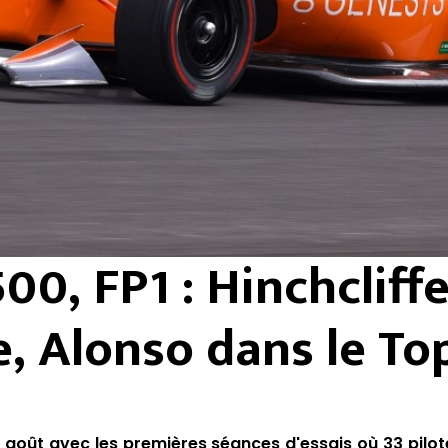
00, FP1 : Hinchcliff
re, Alonso dans le To
 août avec les premières séances d'essais où 33 pilot