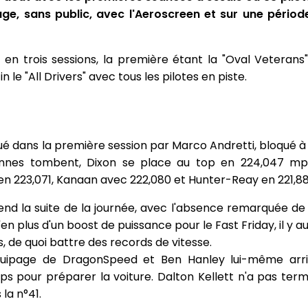
age, sans public, avec l'Aeroscreen et sur une pério
en trois sessions, la première étant la "Oval Veterans"
le "All Drivers" avec tous les pilotes en piste.
dans la première session par Marco Andretti, bloqué à la
ennes tombent, Dixon se place au top en 224,047 mp
en 223,071, Kanaan avec 222,080 et Hunter-Reay en 221,88
nd la suite de la journée, avec l'absence remarquée de
n plus d'un boost de puissance pour le Fast Friday, il y au
s, de quoi battre des records de vitesse.
quipage de DragonSpeed et Ben Hanley lui-même arri
mps pour préparer la voiture. Dalton Kellett n'a pas ter
la n°41.