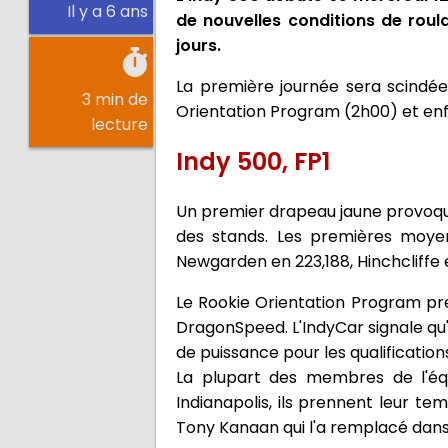
Il y a 6 ans
de nouvelles conditions de roul
jours.
La première journée sera scindée 
3 min de
Orientation Program (2h00) et enfin 
lecture
Indy 500, FP1
Un premier drapeau jaune provoqué 
des stands. Les premières moy
Newgarden en 223,188, Hinchcliffe 
Le Rookie Orientation Program pre
DragonSpeed. L'IndyCar signale qu'e
de puissance pour les qualification
La plupart des membres de l'é
Indianapolis, ils prennent leur te
Tony Kanaan qui l'a remplacé dans 