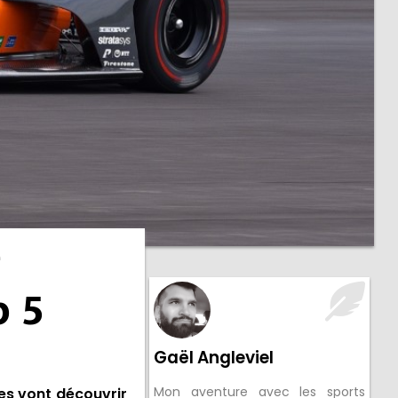
e
p 5
Gaël Angleviel
Mon aventure avec les sports
es vont découvrir