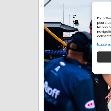
Pour offr
pour stoc
technolo
navigatio
consentem
Manage 