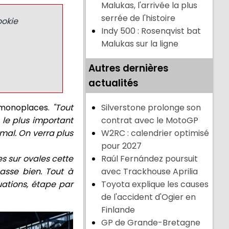
Malukas, l'arrivée la plus
serrée de l'histoire
okie
Indy 500 : Rosenqvist bat
Malukas sur la ligne
Autres dernières
actualités
s monoplaces.
"Tout
Silverstone prolonge son
s le plus important
contrat avec le MotoGP
 mal. On verra plus
W2RC : calendrier optimisé
pour 2027
es sur ovales cette
Raúl Fernández poursuit
asse bien. Tout à
avec Trackhouse Aprilia
tuations, étape par
Toyota explique les causes
de l'accident d'Ogier en
Finlande
GP de Grande-Bretagne