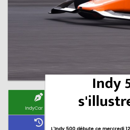
Indy 5
s'illust
IndyCar
L'Indy 500 débute ce mercredi 12