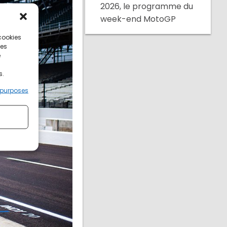
2026, le programme du
week-end MotoGP
 cookies
ces
e
s.
 purposes