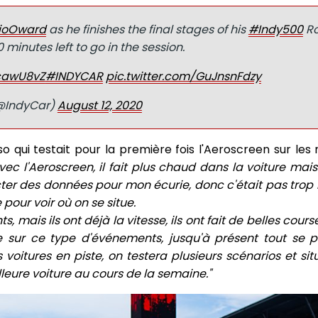
ioOward
as he finishes the final stages of his
#Indy500
Ro
 minutes left to go in the session.
ZcawU8vZ
#INDYCAR
pic.twitter.com/GuJnsnFdzy
(@IndyCar)
August 12, 2020
 qui testait pour la première fois l'Aeroscreen sur le
 avec l'Aeroscreen, il fait plus chaud dans la voiture mai
lecter des données pour mon écurie, donc c'était pas trop
 pour voir où on se situe.
 mais ils ont déjà la vitesse, ils ont fait de belles cours
e sur ce type d'événements, jusqu'à présent tout se p
s voitures en piste, on testera plusieurs scénarios et si
leure voiture au cours de la semaine."