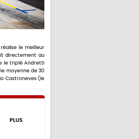
éalise le meilleur
it directement au
le triplé Andretti
 une moyenne de 30
io Castroneves (le