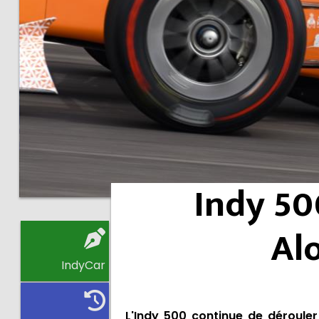
Indy 50
Al
IndyCar
L'Indy 500 continue de déroule