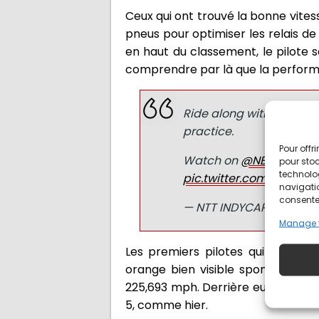
Ceux qui ont trouvé la bonne vites
pneus pour optimiser les relais d
en haut du classement, le pilote se
comprendre par là que la performan
Ride along with
@Conor
practice.
Pour offr
Watch on
@NBCSportsG
pour stoc
technolo
pic.twitter.com/AwOMU
navigatio
consentem
— NTT INDYCAR SERIES 
Manage 
Les premiers pilotes qui franch
orange bien visible sponsorisée p
225,693 mph. Derrière eux, on ret
5, comme hier.