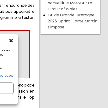
accueillir le MotoGP : Le
ter l'endurance des
Circuit of Wales
ait pas apparaître
GP de Grande-Bretagne
programme à tester,
2026, Sprint : Jorge Martín
s'impose
ndy500
 cookies
ces
e
s.
 purposes
dans sa monoplace
e de la session en
encore dans le Top