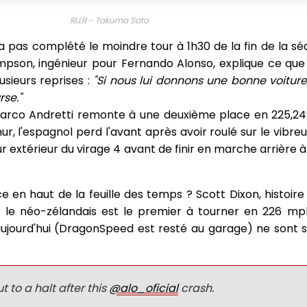
RLLR - Takuma Sato
 pas complété le moindre tour à 1h30 de la fin de la 
ampson, ingénieur pour Fernando Alonso, explique ce que 
sieurs reprises :
"Si nous lui donnons une bonne voitur
se."
 Marco Andretti remonte à une deuxième place en 225,2
r, l'espagnol perd l'avant après avoir roulé sur le vibreur 
 mur extérieur du virage 4 avant de finir en marche arrière à
e en haut de la feuille des temps ? Scott Dixon, histoire
, le néo-zélandais est le premier à tourner en 226 mp
aujourd'hui (DragonSpeed est resté au garage) ne sont s
 to a halt after this
@alo_oficial
crash.