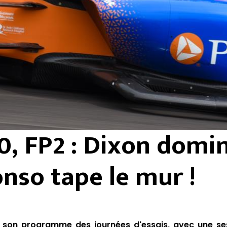
0, FP2 : Dixon domi
onso tape le mur !
r son programme des journées d'essais, avec une se