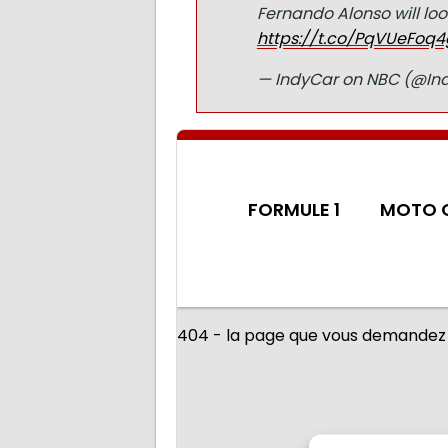
Fernando Alonso will lo
https://t.co/PqVUeFoq4
— IndyCar on NBC (@I