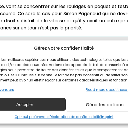
se, vont se concentrer sur les roulages en paquet et tes
e course. Ce sera le cas pour Simon Pagenaud qui ne devr
 disait satisfait de la vitesse et qu'il y avait un autre 
ce sur un tour n'est pas la priorité.
Daly22
as he takes a lap around
@IMS
during today's
#I
Gérez votre confidentialité
ir les meilleures expériences, nous utilisons des technologies telles que les
old
:
https://t.co/zyZcawU8vZ
#INDYCAR
ker et/ou accéder aux informations des appareils. Le fait de consentir à 
gies nous permettra de traiter des données telles que le comportement d
LbkaB
n ou les ID uniques sur ce site. Le fait de ne pas consentir ou de retirer son
ent peut avoir un effet négatif sur certaines caractéristiques et fonction
(@IndyCar)
August 13, 2020
vendors
Read more about these
iront la barre des 225 mph au tour sont Conor Daly, 
Gérer les options
Accepter
ar l'US Air Force, et Takuma Sato qui est le plus rapid
rouve Colton Herta, Charlie Kimball et Fernando Alonso, 
Opt-out preferences
Déclaration de confidentialité
Imprint