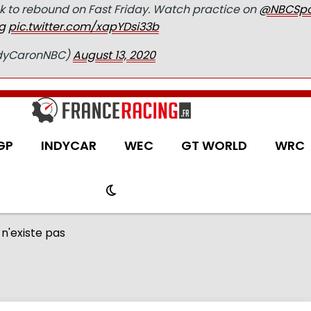
ok to rebound on Fast Friday. Watch practice on
@NBCSpo
g
pic.twitter.com/xapYDsi33b
ndyCaronNBC)
August 13, 2020