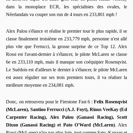
dans la monoplace ECR, les spécialistes des ovales, le
Néerlandais va couper son run de 4 tours en 233,801 mph !
Alex Palou s'élance et réalise le premier tour le plus rapide, il se
classe finalement troisième en 233,779 mph, personne n'est allé
plus vite que Ferrucci, la grosse surprise de ce Top 12. Alex
Rossi est l'avant-dernier à s'élancer, le pilote McLaren se classe
6e en 233,110 mph, mais il manque son coéquipier Rosenqvist.
Le Suédois est d'ailleurs le dernier à s'élancer, le pilote McLaren
est assez régulier sur ses trois premiers tours, il va réaliser la
meilleure moyenne en 234,081 mph.
Donc, on retrouvera pour le Firestone Fast 6 :
Felix Rosenqvist
(McLaren), Santino Ferrucci (A.J. Foyt), Rinus VeeKay (Ed
Carpenter Racing), Alex Palou (Ganassi Racing), Scott
Dixon (Ganassi Racing) et Pato O'Ward (McLaren)
. Alex
Rossi (McLaren) n'ira pas plus loin, tout comme Sato, Kanaan et