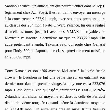
Santino Ferrucci, un autre client qui pourrait entrer dans le Top 6
(également chez A.J. Foyt), il est en train d'envoyer un message
à la concurrence : 233,911 mph, avec ses deux premiers tours
au-dessus des 234 mph ! Pato O'Ward s'élance, lui qui a réalisé
d'excellents tours jusqu'ici avec des VMAX incroyables, le
Mexicain va inscrire la deuxième marque en 233,229 mph. Un
autre prétendant attendu, Takuma Sato, qui roule chez Ganassi
pour l'Indy 500, le Japonais se classe provisoirement troisième
en 233,098 mph.
Tony Kanaan et son n°66 avec sa McLaren à la livrée "triple
crown", le Brésilien se fait une petite frayeur en entamant son
dernier tour dans le premier virage, la moyenne est à 233,076
mph. C'est Scott Dixon qui espère entrer dans le Fast 6, le Néo-
Zélandais fait chuter sa moyenne en-dessous celle de Ferrucci
dès le deuxième tour, c'est quand même la deuxième moyenne
en 233,430 mph. Un autre gros bras en piste, Rinus VeeKay