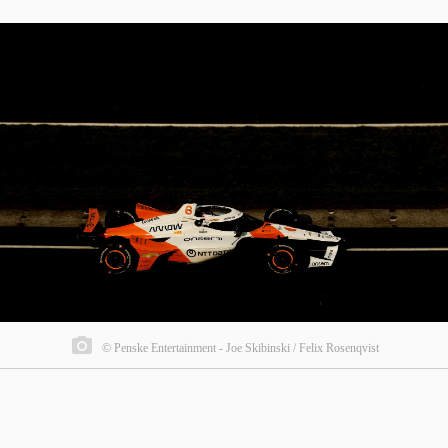
© Penske Entertainment - Joe Skibinski / Felix Rosenqvist