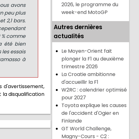
2026, le programme du
 nous avons
week-end MotoGP
un peu plus
t 2,1 bars.
Autres dernières
cependant
actualités
50 % comme
a été bien
Le Moyen-Orient fait
 les essais
plonger la F1 au deuxième
aramasso à
trimestre 2026
La Croatie ambitionne
d'accueillir la F1
s d'avertissement,
W2RC : calendrier optimisé
 la disqualification
pour 2027
Toyota explique les causes
de l'accident d'Ogier en
Finlande
GT World Challenge,
Magny-Cours - C2 :