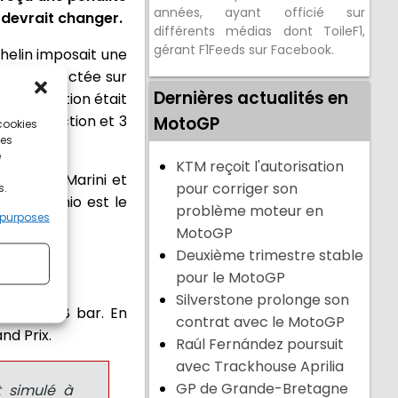
années, ayant officié sur
 devrait changer.
différents médias dont ToileF1,
gérant F1Feeds sur Facebook.
helin imposait une
 être respectée sur
Dernières actualités en
re infraction était
me infraction et 3
MotoGP
 cookies
ces
e
KTM reçoit l'autorisation
de. Luca Marini et
pour corriger son
s.
iannantonio est le
problème moteur en
 purposes
MotoGP
Deuxième trimestre stable
pour le MotoGP
Silverstone prolonge son
ire de 0,8 bar. En
contrat avec le MotoGP
nd Prix.
Raúl Fernández poursuit
avec Trackhouse Aprilia
GP de Grande-Bretagne
t simulé à