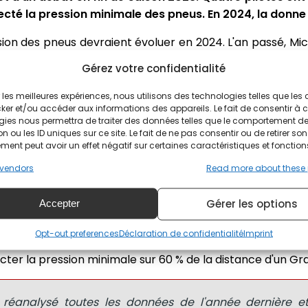
cté la pression minimale des pneus. En 2024, la donne
ion des pneus devraient évoluer en 2024. L'an passé, Mic
et de 1,7 bar pour l’arrière, La pression minimale devait
Gérez votre confidentialité
 et de 30 % d'une Sprint. Du côté des sanctions, la premiè
is d'une pénalité de temps de 3 secondes pour la deuxiè
ir les meilleures expériences, nous utilisons des technologies telles que les
ker et/ou accéder aux informations des appareils. Le fait de consentir à 
action supplémentaire.
gies nous permettra de traiter des données telles que le comportement d
n ou les ID uniques sur ce site. Le fait de ne pas consentir ou de retirer son
onné a été Aleix Espargaró lors du Grand Prix de Thaïlan
ent peut avoir un effet négatif sur certaines caractéristiques et fonction
nalité de temps après la Sprint de Valencia. Fabio di G
vendors
Read more about these
 pour une pression des pneus trop basse.
Gérer les options
ession minimale
Accepter
Opt-out preferences
Déclaration de confidentialité
Imprint
 pneu avant va être ajustée. Michelin a décidé de rédu
cter la pression minimale sur 60 % de la distance d'un Gra
s réanalysé toutes les données de l'année dernière e