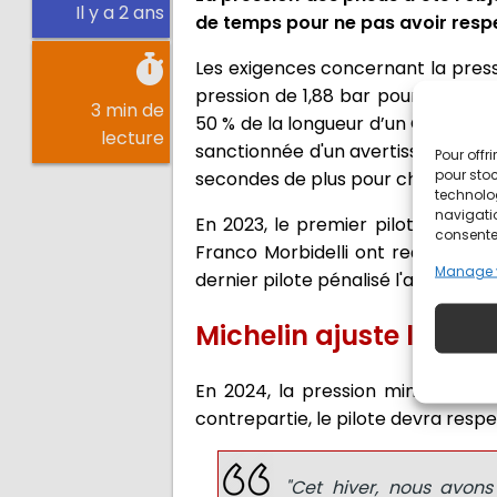
Il y a 2 ans
de temps pour ne pas avoir respe
Les exigences concernant la press
pression de 1,88 bar pour l’avant 
3 min de
50 % de la longueur d’un Grand Prix
lecture
sanctionnée d'un avertissement pu
Pour offr
pour stoc
secondes de plus pour chaque infr
technolo
navigatio
En 2023, le premier pilote sancti
consentem
Franco Morbidelli ont reçu une pé
Manage 
dernier pilote pénalisé l'an passé
Michelin ajuste la pr
En 2024, la pression minimale du
contrepartie, le pilote devra respe
"Cet hiver, nous avon