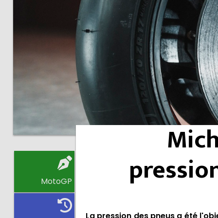
Mich
pressio
MotoGP
La pression des pneus a été l'obj