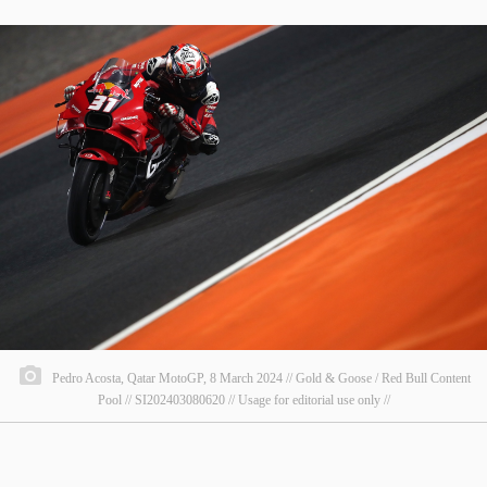
Pedro Acosta, Qatar MotoGP, 8 March 2024 // Gold & Goose / Red Bull Content
Pool // SI202403080620 // Usage for editorial use only //