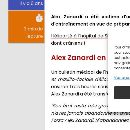
Il y a 6 ans
Alex Zanardi a été victime d'un
d'entraînement en vue de prépare
3 min de
Héliporté à l'hôpital de Sienne
, l'
lecture
dont crâniens !
Pour offr
pour stoc
Alex Zanardi en soins 
technolo
navigatio
consentem
Un bulletin médical de l'hôpital a 
Manage 
et maxillo-faciale délicate de 3 
environ trois heures sous la direct
Alex Zanardi a été transféré à l'uni
"Son état reste très grave"
, a déc
n'avez jamais abandonné et avec 
Forza Alex Zanardi. N'abandonnez pa