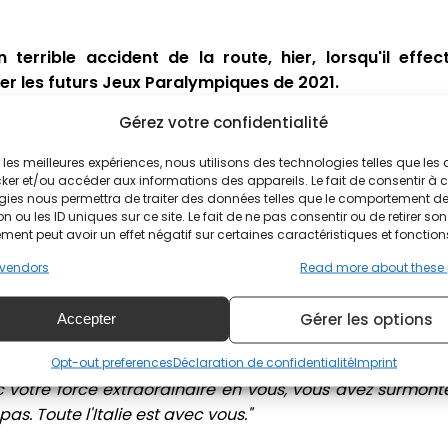
 terrible accident de la route, hier, lorsqu'il effe
r les futurs Jeux Paralympiques de 2021.
Gérez votre confidentialité
athlète italien était dans un état jugé grave avec de mult
ir les meilleures expériences, nous utilisons des technologies telles que les
ker et/ou accéder aux informations des appareils. Le fait de consentir à 
intensifs
gies nous permettra de traiter des données telles que le comportement d
n ou les ID uniques sur ce site. Le fait de ne pas consentir ou de retirer son
ent peut avoir un effet négatif sur certaines caractéristiques et fonction
déclaré que Zanardi avait subi
"une opération de chirurgie
vendors
Read more about these
heures"
en raison de
"graves traumatismes crâniens"
.
ion du Dr. Giuseppe Oliveri, chef de la neurochirurgie de l'
Gérer les options
Accepter
té de soins intensifs, en réanimation, le pronostic est resté
laré l'hôpital. Le Premier ministre italien Giuseppe Con
Opt-out preferences
Déclaration de confidentialité
Imprint
votre force extraordinaire en vous, vous avez surmont
s. Toute l'Italie est avec vous."