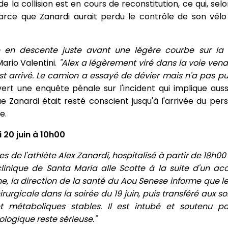
la collision est en cours de reconstitution, ce qui, sel
 parce que Zanardi aurait perdu le contrôle de son vé
te en descente juste avant une légère courbe sur la 
Mario Valentini.
"Alex a légèrement viré dans la voie vena
arrivé. Le camion a essayé de dévier mais n'a pas pu é
rt une enquête pénale sur l'incident qui implique aussi 
 Zanardi était resté conscient jusqu'à l'arrivée du per
e.
 20 juin à 10h00
s de l'athlète Alex Zanardi, hospitalisé à partir de 18h00 
clinique de Santa Maria alle Scotte à la suite d'un ac
e, la direction de la santé du Aou Senese informe que le
urgicale dans la soirée du 19 juin, puis transféré aux soi
métaboliques stables. Il est intubé et soutenu par
rologique reste sérieuse."