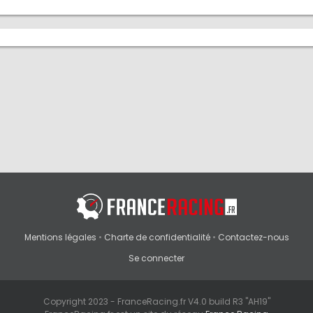
Mentions légales
•
Charte de confidentialité
•
Contactez-nous
Se connecter
Copyright 2023 - FranceRacing.fr V4.0 build R3 "AH19"