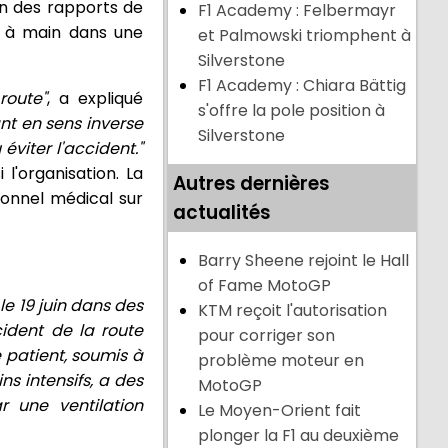
on des rapports de
F1 Academy : Felbermayr
lo à main dans une
et Palmowski triomphent à
Silverstone
F1 Academy : Chiara Bättig
route"
, a expliqué
s'offre la pole position à
nt en sens inverse
Silverstone
viter l'accident."
l'organisation. La
Autres dernières
sonnel médical sur
actualités
Barry Sheene rejoint le Hall
of Fame MotoGP
le 19 juin dans des
KTM reçoit l'autorisation
cident de la route
pour corriger son
 patient, soumis à
problème moteur en
ns intensifs, a des
MotoGP
 une ventilation
Le Moyen-Orient fait
plonger la F1 au deuxième