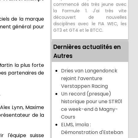
commencé dès très jeune avec
la Formule 1. J'ai très vite
découvert de nouvelles
ciels de la marque
disciplines avec le FIA WEC, les
ement général pour
GT3 et GT4 et le BTCC.
Dernières actualités en
Autres
rtin la plus forte
Dries van Langendonck
ipes partenaires de
rejoint l’aventure
Verstappen Racing
Un record (presque)
r
historique pour une STR01
: Alex Lynn, Maxime
ce week-end à Magny-
présentateur de la
Cours
ELMS, Imola :
Démonstration d'Esteban
r l'équipe suisse