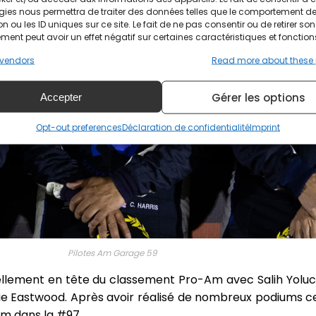
gies nous permettra de traiter des données telles que le comportement d
n ou les ID uniques sur ce site. Le fait de ne pas consentir ou de retirer son
ent peut avoir un effet négatif sur certaines caractéristiques et fonction
vendors
Read more about these
Gérer les options
Accepter
Opt-out preferences
Déclaration de confidentialité
Imprint
Pilotes Am Garage 59
uellement en tête du classement Pro-Am avec Salih Yolu
rlie Eastwood. Après avoir réalisé de nombreux podiums c
iim dans la #97.