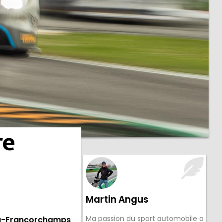
re
Martin Angus
Ma passion du sport automobile a
Spa-Francorchamps