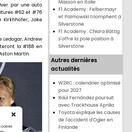
Masson en Italie
ilver par une auto
F1 Academy : Felbermayr
oitures #62 et #76
et Palmowski triomphent à
n Kirkhhöfer, Jake
Silverstone
F1 Academy : Chiara Bättig
s'offre la pole position à
me Ledogar, Andrew
Silverstone
teront la #188 en
 Aston Martin.
Autres dernières
actualités
W2RC : calendrier optimisé
pour 2027
Raúl Fernández poursuit
avec Trackhouse Aprilia
Toyota explique les causes
de l'accident d'Ogier en
 cookies
Finlande
ces