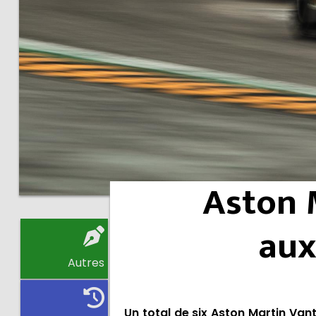
Aston M
aux
Autres
Un total de six Aston Martin V