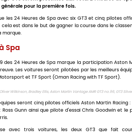
e générale pour la première fois.
 les 24 Heures de Spa avec six GT3 et cinq pilotes offi
t cela est dans le but de gagner la course dans le class
la marque.
 à Spa
19 des 24 Heures de Spa marque la participation Aston Ma
épreuve. Les voitures seront pilotées par les meilleurs équ
otorsport et TF Sport (Oman Racing with TF Sport).
iver Wilkinson, Bradley Ellis, Aston Martin Vantage AMR GT3 no.96, GT3 Silve
équipes seront cinq pilotes officiels Aston Martin Racing 
 Ross Gunn ainsi que pilote d'essai Chris Goodwin et le 
ris.
se avec trois voitures, les deux GT3 que fait couri