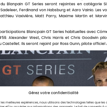
du Blanpain GT Series seront rejointes en catégorie S
e Sadeleer, Ferdinand von Habsburg et Aaro Vainio. Les v
Matthieu Vaxiviére, Matt Parry, Maxime Martin et Marvi
participations Blancpain GT Series habituelles avec Có
9. Alexander West, Chris Harris et Chris Goodwin pilo
Castellet. Ils seront rejoint par Ross Gunn, pilote officiel
Gérez votre confidentialité
ir les meilleures expériences, nous utilisons des technologies telles que les
ker et/ou accéder aux informations des appareils. Le fait de consentir à 