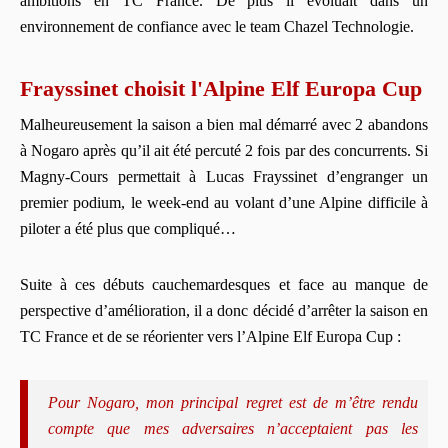
ambitions en TC France. De plus il évoluait dans un
environnement de confiance avec le team Chazel Technologie.
Frayssinet choisit l'Alpine Elf Europa Cup
Malheureusement la saison a bien mal dé
marr
é avec 2 abandons
à
Nogaro aprè
s qu
’
il ait é
t
é
percut
é 2 fois par des concurrents. Si
Magny-Cours permettait
à
Lucas Frayssinet d
’
engranger un
premier podium, le week-end au volant d
’
une Alpine difficile
à
piloter a
é
t
é plus que compliqu
é…
Suite
à
ces débuts cauchemardesques et face au manque de
perspective d
’am
élioration, il a donc dé
cid
é
d’arrê
ter la saison en
TC France et de se réorienter vers l
’
Alpine Elf Europa Cup
:
Pour Nogaro, mon principal regret est de m’être rendu
compte que mes adversaires n
’
acceptaient pas les