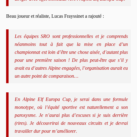
Beau joueur et réaliste, Lucas Frayssinet a rajout
é :
Les équipes SRO sont professionnelles et je comprends
néanmoins tout
à
fait que la mise en place d
’
un
championnat est loin d’être une chose aisé
e, d’
autant plus
pour une premi
è
re saison
! De plus peut-
ê
tre que s
’
il y
avait eu d
’
autres Alpine engagées, l
’
organisation aurait eu
un autre point de comparaison
…
En Alpine Elf Europa Cup, je serai dans une formule
monotype, o
ù
l
’équité sportive est naturellement a son
paroxysme. Je n
’
aurai plus d
’
excuses si je suis derri
è
re
(
rires
). Je découvrirai de nouveaux circuits et je devrai
travailler dur pour m
’am
é
liorer
.