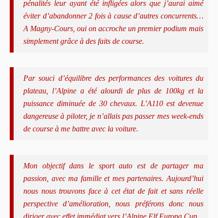
pé
nalit
és leur ayant é
t
é
inflig
ées alors que j
’
aurai aimé
é
viter d
’
abandonner 2 fois
à
cause d
’
autres concurrents
…
A Magny-Cours, oui on accroche un premier podium mais
simplement gr
âce à
des faits de course.
Par souci d’é
quilibre
des performances des voitures du
plateau, l’Alpine a été alourdi de plus de 100kg et la
puissance diminuée de 30 chevaux. L’A110
est devenue
dangereuse
à piloter, je n’
allais pas passer mes week-ends
de course
à
me battre avec la voiture.
Mon objectif dans le sport auto est de partager ma
passion, avec ma famille et mes partenaires. Aujourd
’
hui
nous nous trouvons face
à
cet état de fait et sans réelle
perspective d
’am
élioration, nous pré
f
érons donc nous
diriger avec effet immédiat vers l
’
Alpine Elf Europa Cup.