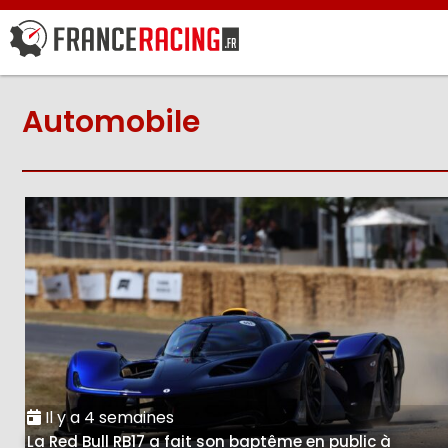
Automobile
Il y a 4 semaines
La Red Bull RB17 a fait son baptême en public à