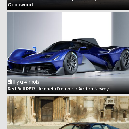
Goodwood
Il y a 4 mois
Red Bull RB17 : le chef d'œuvre d'Adrian Newey