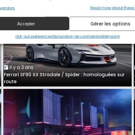
vendors
Read more about these
Gérer les options
Accepter
Opt-out preferences
Déclaration de confidentialité
Imprint
Il y a 3 ans
Ferrari SF90 XX Stradale / Spider : homologuées sur
e
route