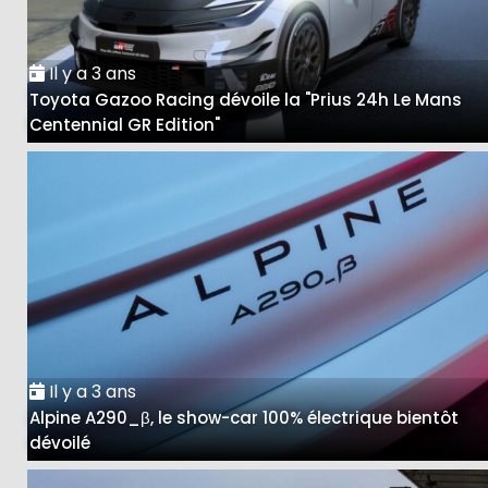
Il y a 3 ans
Toyota Gazoo Racing dévoile la "Prius 24h Le Mans
Centennial GR Edition"
Il y a 3 ans
Alpine A290_β, le show-car 100% électrique bientôt
dévoilé