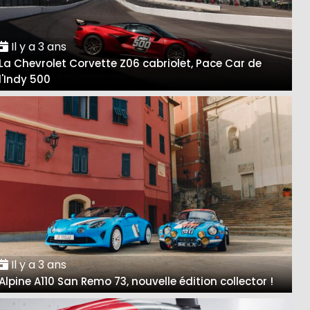
Il y a 3 ans
La Chevrolet Corvette Z06 cabriolet, Pace Car de
l'Indy 500
Il y a 3 ans
Alpine A110 San Remo 73, nouvelle édition collector !