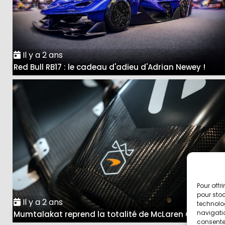
Il y a 2 ans
Red Bull RB17 : le cadeau d'adieu d'Adrian Newey !
Pour offr
pour stoc
Il y a 2 ans
technolo
navigatio
Mumtalakat reprend la totalité de McLaren Group
consentem