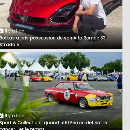
Il y a 1 an
Bottas a pris possession de son Alfa Romeo 33
Stradale
Il y a 1 an
Sport & Collection : quand 500 Ferrari défient le
cancer… et le temps