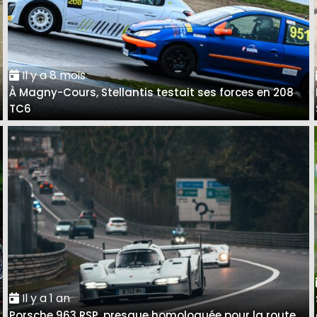
Il y a 8 mois
À Magny-Cours, Stellantis testait ses forces en 208
TC6
Il y a 1 an
Porsche 963 RSP, presque homologuée pour la route