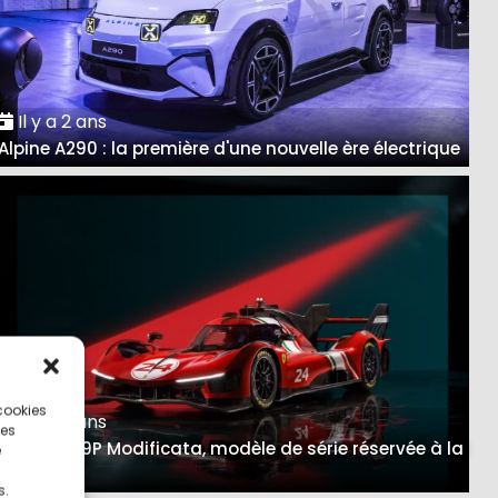
Il y a 2 ans
Alpine A290 : la première d'une nouvelle ère électrique
 cookies
Il y a 3 ans
ces
Ferrari 499P Modificata, modèle de série réservée à la
e
piste
s.