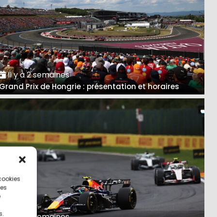
Il y a 2 semaines
Grand Prix de Hongrie : présentation et horaires
 cookies
ces
e
s.
Il y a 3 semaines