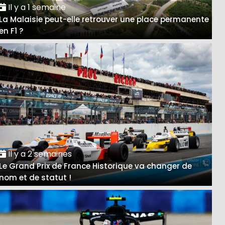
Il y a 1 semaine
La Malaisie peut-elle retrouver une place permanente
en F1 ?
Il y a 2 semaines
Le Grand Prix de France Historique va changer de
nom et de statut !