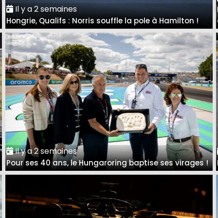
Il y a 2 semaines
Hongrie, Qualifs : Norris souffle la pole à Hamilton !
Il y a 2 semaines
Pour ses 40 ans, le Hungaroring baptise ses virages !