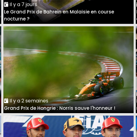
Il y a 7 jours
Le Grand Prix de Bahreïn en Malaisie en course
nocturne ?
Il y a 2 semaines
Grand Prix de Hongrie : Norris sauve l'honneur !