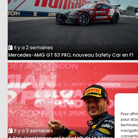
Il y a 2 semaines
Mercedes-AMG GT 63 PRO, nouveau Safety Car en F1
Pour offr
pour stoc
technolo
Il y a 3 semaines
navigatio
consentem