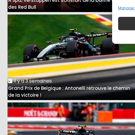
A Spa, Verstappen est satisfait de la bonne course
des Red Bull
Manage 
Il y a 3 semaines
Grand Prix de Belgique : Antonelli retrouve le chemin
de la victoire !