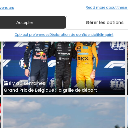
A Spa, Antonelli avait raison de se méfier de Ferrari
vendors
Read more about these
Gérer les options
Accepter
Opt-out preferences
Déclaration de confidentialité
Imprint
Il y a 3 semaines
Grand Prix de Belgique : la grille de départ