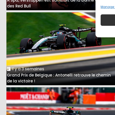
A Spa, Verstappen est satisfait de la bonne course
des Red Bull
Manage 
Il y a 3 semaines
Grand Prix de Belgique : Antonelli retrouve le chemin
de la victoire !