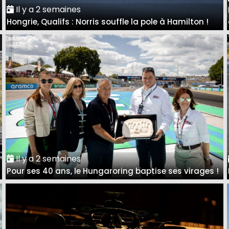
Il y a 2 semaines
Hongrie, Qualifs : Norris souffle la pole à Hamilton !
Il y a 2 semaines
Pour ses 40 ans, le Hungaroring baptise ses virages !