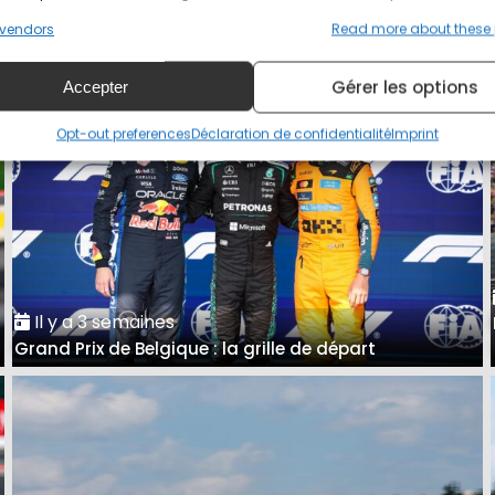
A Spa, Antonelli avait raison de se méfier de Ferrari
vendors
Read more about these
Gérer les options
Accepter
Opt-out preferences
Déclaration de confidentialité
Imprint
Il y a 3 semaines
Grand Prix de Belgique : la grille de départ