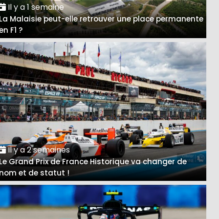
Il y a 1 semaine
La Malaisie peut-elle retrouver une place permanente
en F1 ?
Il y a 2 semaines
Le Grand Prix de France Historique va changer de
nom et de statut !