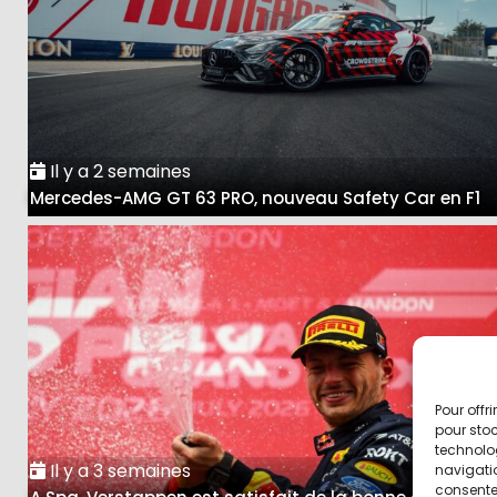
Il y a 2 semaines
Mercedes-AMG GT 63 PRO, nouveau Safety Car en F1
Pour offr
pour stoc
technolo
Il y a 3 semaines
navigatio
consentem