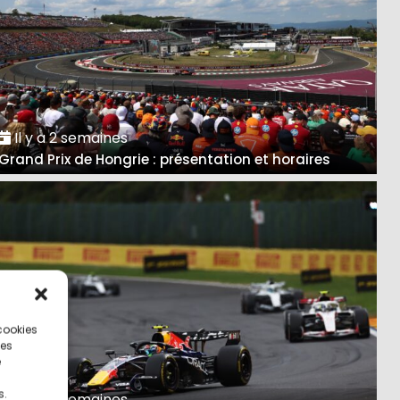
Il y a 2 semaines
Grand Prix de Hongrie : présentation et horaires
 cookies
ces
e
s.
Il y a 3 semaines