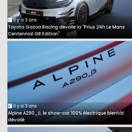
Il y a 3 ans
Toyota Gazoo Racing dévoile la "Prius 24h Le Mans
Centennial GR Edition"
Il y a 3 ans
Alpine A290_β, le show-car 100% électrique bientôt
dévoilé