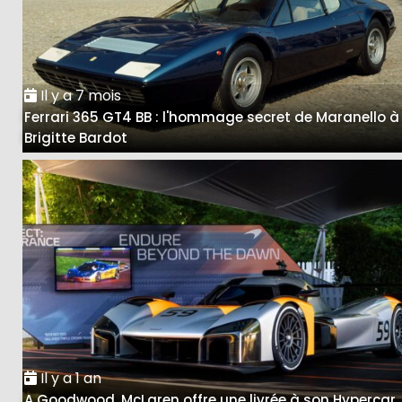
Il y a 7 mois
Ferrari 365 GT4 BB : l'hommage secret de Maranello à
Brigitte Bardot
Il y a 1 an
A Goodwood, McLaren offre une livrée à son Hypercar