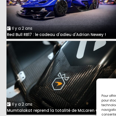
Il y a 2 ans
Red Bull RB17 : le cadeau d'adieu d'Adrian Newey !
Pour offr
pour stoc
Il y a 2 ans
technolo
navigatio
Mumtalakat reprend la totalité de McLaren Group
consentem