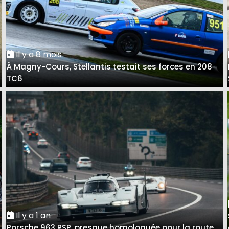
Il y a 8 mois
À Magny-Cours, Stellantis testait ses forces en 208
TC6
Il y a 1 an
Porsche 963 RSP, presque homologuée pour la route