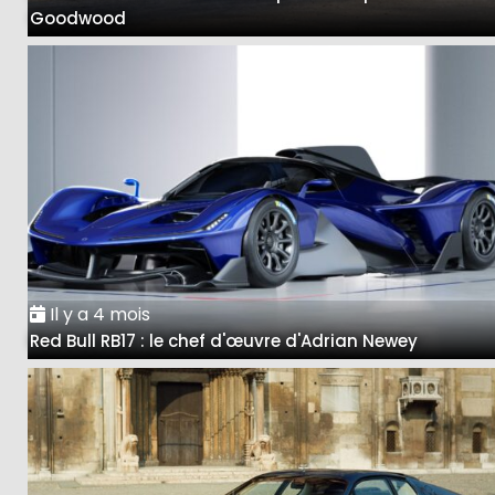
Goodwood
Il y a 4 mois
Red Bull RB17 : le chef d'œuvre d'Adrian Newey