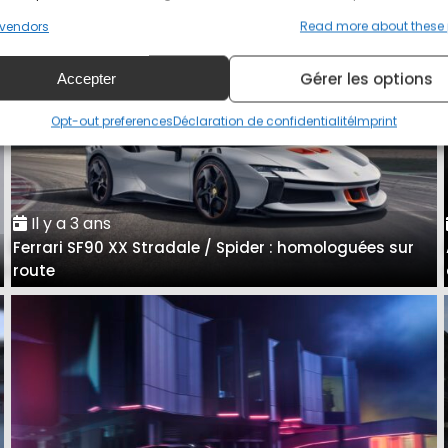
vendors
Read more about these
Gérer les options
Accepter
Opt-out preferences
Déclaration de confidentialité
Imprint
Il y a 3 ans
Ferrari SF90 XX Stradale / Spider : homologuées sur
e
route