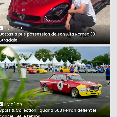
Il y a 1 an
Bottas a pris possession de son Alfa Romeo 33
Stradale
Il y a 1 an
Sport & Collection : quand 500 Ferrari défient le
cancer… et le temps