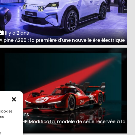
Il y a 2 ans
Alpine A290 : la première d'une nouvelle ère électrique
 cookies
Il y a 3 ans
ces
Ferrari 499P Modificata, modèle de série réservée à la
e
piste
s.