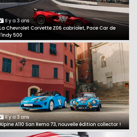
Il y a 3 ans
La Chevrolet Corvette Z06 cabriolet, Pace Car de
l'Indy 500
Il y a 3 ans
Alpine A110 San Remo 73, nouvelle édition collector !