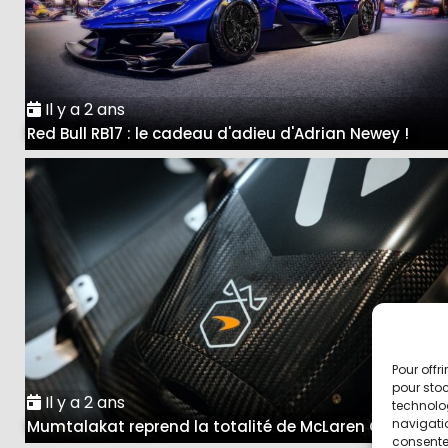
Il y a 2 ans
Red Bull RB17 : le cadeau d'adieu d'Adrian Newey !
Pour offr
pour stoc
Il y a 2 ans
technolo
navigatio
Mumtalakat reprend la totalité de McLaren Group
consentem