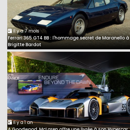
Il y a 7 mois
Ferrari 365 GT4 BB : l'hommage secret de Maranello à
Brigitte Bardot
Il y a 1 an
A Goodwood, McLaren offre une livrée à son Hypercar