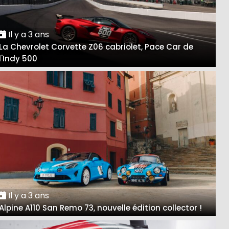
Il y a 3 ans
La Chevrolet Corvette Z06 cabriolet, Pace Car de
l'Indy 500
Il y a 3 ans
Alpine A110 San Remo 73, nouvelle édition collector !