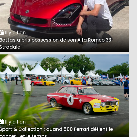
Il y a 1 an
Bottas a pris possession de son Alfa Romeo 33
Stradale
Il y a 1 an
Sport & Collection : quand 500 Ferrari défient le
cancer… et le temps