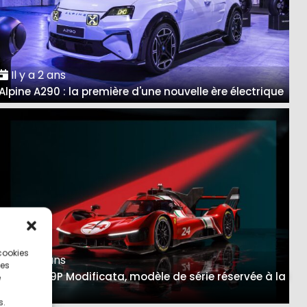
Il y a 2 ans
Alpine A290 : la première d'une nouvelle ère électrique
 cookies
Il y a 3 ans
ces
Ferrari 499P Modificata, modèle de série réservée à la
e
piste
s.