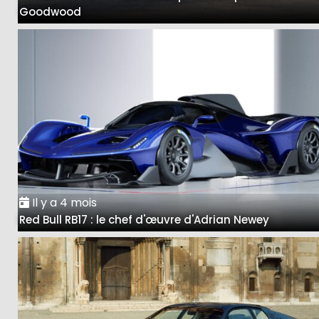
Goodwood
Il y a 4 mois
Red Bull RB17 : le chef d'œuvre d'Adrian Newey