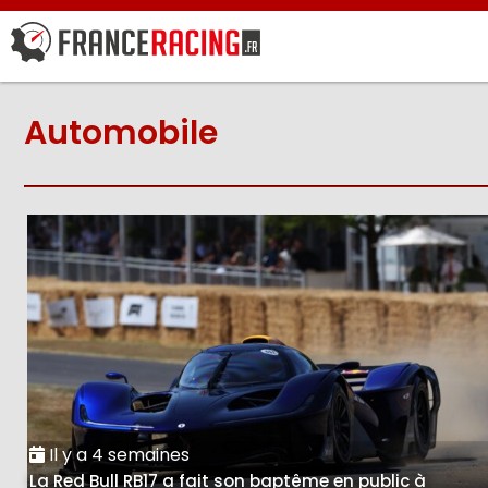
Automobile
Il y a 4 semaines
La Red Bull RB17 a fait son baptême en public à