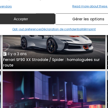
vendors
Read more about these
Gérer les options
Accepter
Opt-out preferences
Déclaration de confidentialité
Imprint
Il y a 3 ans
Ferrari SF90 XX Stradale / Spider : homologuées sur
e
route