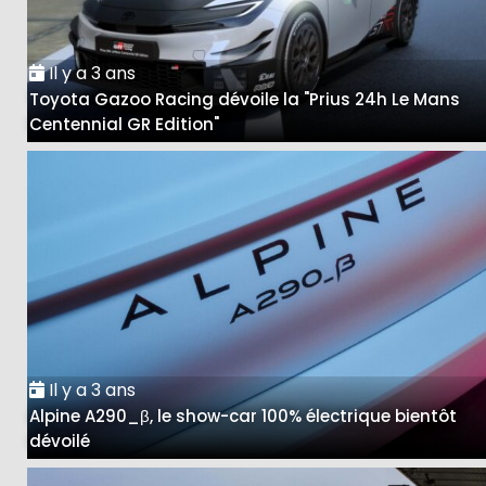
Il y a 3 ans
Toyota Gazoo Racing dévoile la "Prius 24h Le Mans
Centennial GR Edition"
Il y a 3 ans
Alpine A290_β, le show-car 100% électrique bientôt
dévoilé