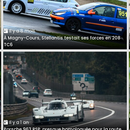
Il y a 8 mois
À Magny-Cours, Stellantis testait ses forces en 208
TC6
Il y a 1 an
Porsche 963 RSP, presque homologuée pour la route